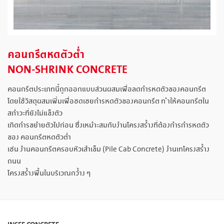
คอนกรีตหดตัวต่ำ
NON-SHRINK CONCRETE
คอนกรีตประเภทนี้ถูกออกแบบส่วนผสมเพื่อลดกํารหดตัวของคอนกรีต
โดยใช้วัสดุผสมเพิ่มเพื่อชดเชยกํารหดตัวของคอนกรีต ท ําให้คอนกรีตใน
สภําวะที่ยังไม่แข็งตัว
เกิดกํารขยํายตัวไปก่อน ซึ่งเหมําะสมกับงํานโครงสร้ํางที่ต้องกํารกํารหดตัว
ของ คอนกรีตหดตัวต่ำ
เช่น งํานคอนกรีตครอบหัวเสําเข็ม (Pile Cab Concrete) งํานเทโครงสร้ําง
ถนน
โครงสร้ํางพื้นในบริเวณกว้ําง ๆ