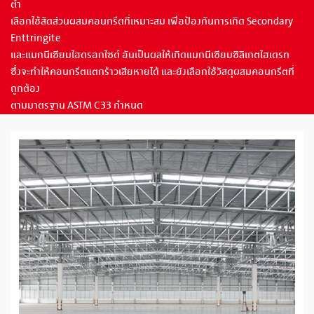
ต่ำ
เลือกใช้สัดส่วนผสมคอนกรีตที่เหมาะสม เพื่อป้องกันการเกิด Secondary
Enttringite
และแมกนีเซียมไฮดรอกไซด์ อันเป็นผลให้เกิดแมกนีเซียมซิลิเกตไฮเดรท
ซึ่งจะทำให้คอนกรีตแตกร้าวเสียหายได้ และยังเลือกใช้วัสดุผสมคอนกรีตที่
ถูกต้อง
ตามมาตรฐาน ASTM C33 กำหนด