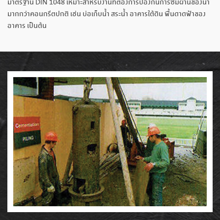
มาตรฐาน DIN 1048 เหมาะสำหรับงานที่ต้องการป้องกันการซึมผ่านของน้ำ
มากกว่าคอนกรีตปกติ เช่น บ่อเก็บน้ำ สระน้ำ อาคารใต้ดิน พื้นดาดฟ้าของ
อาคาร เป็นต้น