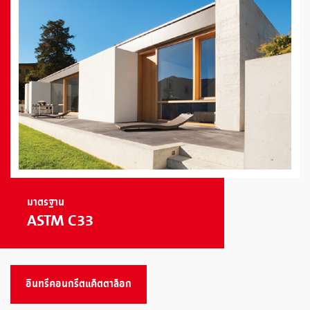
มาตรฐาน
ASTM C33
อินทรีคอนกรีตแค็ตตาล็อก