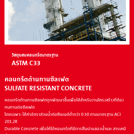
วัสดุผสมคอนกรีดมาตรฐาน
ASTM C33
คอนกรีตต้านทานซัลเฟต
SULFATE RESISTANT CONCRETE
คอนกรีตต้านทานซัลเฟตถูกพัฒนาขึ้นเพื่อใช้สำหรับงานโครงสร้างที่ต้อง
ทนทานต่อซัลเฟต
โดยเฉพาะ ใช้ค่าอัตราส่วนน้ำต่อซีเมนต์ต่ำกว่า 0.50 ตามมาตรฐาน ACI
201.2R
Durable Concrete เพื่อให้ได้คอนกรีตที่มีการซึมผ่านของน้ำและ สารเคมี