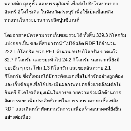
พลาสติก
ถุง
หูหิ้ว
และบรรจุภัณฑ์
เพื่อ
ส่งไปยังโรงงานของ
อินทรี
อีโค
ไซเคิล
ในจังหวัดสระบุรี เพื่อ
ใช้
เป็น
เชื้อเพลิง
ทดแทนในกระบวนการผลิตปูน
ซีเมนต์
โดยอาสาสมัครสามารถ
เก็บขยะรวมได้
ทั้งสิ้น 339.3 กิโลกรัม
แบ่งออกเป็น ขยะที่สามารถนำไปใช้ผลิต
RDF
ได้จำนวน
222.1 กิโลกรัม ขวด
PET
จำนวน 56.9 กิโลกรัม ขวดแก้ว
32.7 กิโลกรัม และขยะทั่วไป 24.2 กิโลกรัม นอกจากนี้ยังมี
ขยะอื่น ๆ เช่น โฟม 1.3 กิโลกรัม และขยะอันตราย 2.1
กิโลกรัม ซึ่งทั้งหมดได้
มี
การคัดแยก
เพื่อไปกำจัดอย่างถูกต้อง
และ
เก็บข้อมูล
เพื่อใช้ประเมินผลกระทบต่อสิ่งแวดล้อม
ต่อไป
อินทรี อีโค
ไซเคิล
มุ่งเน้นใน
การขยายความร่วมมือด้านการ
จัดการขยะ เพิ่มประสิทธิภาพในการรวบรวม
ขยะเชื้อเพลิง
RDF
และเดินหน้าพัฒนานวัตกรรมเพื่อสร้างอนาคตที่ยั่งยืน
อย่างต่อเนื่อง