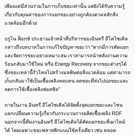
เพียงแค่มีส่วนร่วมในการเก็บขยะเท่านั้น แต่ยังได้รับความรู้
เกี่ยวกับคุณค่าของการแยกขยะอย่างถูกต้องตามหลักสิ่ง
แวดล้อมอีกด้วย
บรูโน
ฟ็
อก
ซ์
ประธานเจ้าหน้าที่บริหารของอินทรี อีโค
ไซเคิล
กล่าวถึงบทบาทในการแก้ไขปัญหาขยะว่า
“
หากมีการคัดแยก
และจัดการขยะอย่างเหมาะสม
เราสามารถ
นำ
พลังงาน
ความ
ร้อน
กลับมาใช้ใหม่ หรือ
Energy Recovery
จากขยะ
ต่างๆได้
ซ
ึ่งขยะเหล่านี้
รั่วไหลไปสร้าง
มลพิษต่อสิ่งแวดล้อม
แต่สามารถ
เก็บกลับมาใช้
เป็นเชื้อเพลิง
ทดแทน
ลดขยะ
ที่ส่งไปบ่อขยะ
และ
ลดการใช้เชื้อเพลิงฟอสซิล”
ภาย
ใน
งาน
อินทรี อีโค
ไซเคิล
ได้จัดตั้งจุดแยกขยะและโซน
แลกเปลี่ยนความรู้
เกี่ยวกับ
กระบวนการผลิตเชื้อเพลิง
RDF
นอกจากนี้
ทีมงาน
อินทรี อีโค
ไซเคิล
ได้คัดแยกขยะที่เผาไหม้
ได้
โดยเฉพาะขยะ
พลาสติก
แบบใช้ครั้งเดียว
เช่น หลอด