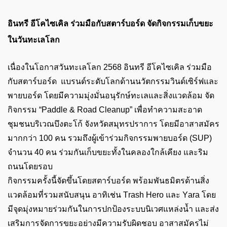
อินทรี อีโค
ไซเคิล
ร่วมมือกับสตาร์บอร์ด จัดกิจกรรมเก็บขยะ
ในวัน
ทะเล
โลก
เนื่องในโอกาสวัน
ทะเล
โลก 2568 อินทรี อีโค
ไซเคิล
ร่วมมือ
กับสตาร์บอร์ด
แบรนด์
ระดับโลกด้านนวัตกรรมวินด์เซ
ิร์ฟแ
ละ
พายบอร์ด
โดยมีความมุ่งมั่น
อนุรักษ์ทะเล
และสิ่งแวดล้อม
จัด
กิจกรรม “
Paddle & Road Cleanup”
เพื่อทำความสะอาด
ชุมชนบริเวณ
บึงตะโก้
จังหวัดสมุทรปราการ
โดยมีอาสาสมัคร
มากกว่า 100 คน รวมถึงผู้เข้าร่วมกิจกรรมพายบอร์ด (
SUP)
จำนวน 40 คน ร่วมกันเก็บขยะทั้งในคลองใกล้เคียง และริม
ถนน
โดยรอบ
กิจกรรมครั้งนี้จัดขึ้นโดยสตาร์บอร์ด
พร้อม
พันธมิตรด้านสิ่ง
แวดล้อม
ที่รวม
สนับสนุน
อาทิ
เช่น
Trash Hero
และ
Yara
โดย
มีจุดมุ่งหมายร่วมกันในการปกป้องระบบนิเวศ
แหล่งน้ำ
และส่ง
เสริมการจัดการขยะอย่างมีความรับผิดชอบ อาสาสมัครไม่