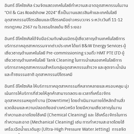
อินทรี อีโคไซเคิล ร่วมจัดแสดงเทคโนโลยีทำความสะอาดอุตสาหกรรมในงาน
"Oil & Gas Roadshow 2024" ซึ่งเป็นงานแสดงสินค้าและเทคโนโลยี
อุตสาหกรรมปิโตรเลียมและปิโตรเคมีอย่างครบวงจร ระหว่างวันที่ 11-12
กรกฎาคม 2567 ณ โรงแรมโกลเด้น ซิตี้ ระยอง
อินทรี อีโคไซเคิลได้จับมือร่วมกับพันธมิตรผู้เชี่ยวชาญด้านเทคโนโลยีการ
บริการภาคอุตสาหกรรมจากต่างประเทศ ได้แก่ B&W Energy Services ผู้
เชี่ยวชาญด้านเทคโนโลยี Pre-commissioning รวมถึง HMT PTE LTD ผู้
เชี่ยวชาญด้านเทคโนโลยี Tank Cleaning ในการนำเสนอเทคโนโลยีการ
บริการภาคอุตสาหกรรมสำหรับกลุ่มอุตสาหกรรมสำรวจ และขุดเจาะน้ำมัน
และก๊าซธรรมชาติ อุตสาหกรรมปิโตรเคมี
อินทรี อีโคไซเคิล ให้บริการภาคอุตสาหกรรมที่หลากหลายและครอบคลุม มุ่ง
เน้นการให้บริการที่ช่วยให้ลูกค้าสามารถลดระยะเวลาที่เครื่องจักร
อุตสาหกรรมหยุดทำงาน (Downtime) โดยดำเนินงานภายใต้หลักด้านสิ่ง
แวดล้อมและความปลอดภัยอย่างเคร่งครัด โดยมีความเชี่ยวชาญในงาน
ทำความสะอาดโดยใช้เคมี (Chemical Cleaning) และ ใช้เครื่องจักรในการ
ทำความสะอาด (Mechanical Cleaning) เช่น การทำความสะอาดโดยใช้
เครื่องฉีดน้ำแรงดันสูง (Ultra-High Pressure Water Jetting) การขจัด