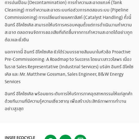
การปนเปื้อน (Decontamination) การทำความสะอาดแทงค์ (Tank
Cleaning) การทำความสะอาดระบบท่อช่วงการทดสอบระบบ (Pipeline
Commissioning) การเปลี่ยนถ่ายแคทาลิสท์ (Catalyst Handling) ทั้งนี้
อินทรี อีโคไซเคิล สามารถให้บริการครอบคลุมตั้งแต่การดำเนินงานทำความ
สะอาด ตลอดจนจัดการของเสียที่เกิดขึ้นจากการทำความสะอาดได้อย่างถูก
ต้องและยั่งยืน
นอกจากนี้ อินทรี อีโคไซเคิล ยังได้ร่วมบรรยายสัมมนาในหัวข้อ Proactive
Pre-Commissioning: A Roadmap to Success โดยนางสาววไลพร เนื่อง
โนราช Sales Representative (Industrial Services) บริษัท อินทรี อีโคไซ
เคิล และ Mr. Matthew Gossman, Sales Engineer, B&W Energy
Services
อินทรี อีโคไซเคิล พร้อมยกระดับการให้บริการภาคอุตสาหกรรมให้แก่ลูกค้า
ด้วยทีมงานที่มีความรู้ความเชี่ยวชาญ เพื่อสร้างประสิทธิภาพการทำงาน
อย่างสูงสุด
INSEE ECOCYCLE