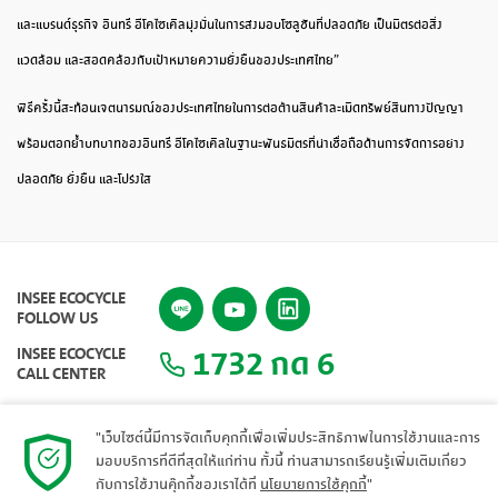
และแบรนด์ธุรกิจ อิน
ทรี
อีโค
ไซเคิล
มุ่งมั่น
ในการส่ง
มอบโซลูชันที่ปลอดภัย เป็นมิตรต่อสิ่ง
แวดล้อม และสอดคล้องกับเป้าหมายความยั่งยืนของประเทศไทย”
พิธีครั้งนี้สะท้อนเจตนารมณ์ของประเทศไทยในการต่อต้านสินค้าละเมิดทรัพย์สินทางปัญญา
พร้อมตอกย้ำบทบาทของอิน
ทรี
อีโค
ไซ
เคิล
ในฐานะพันธมิตรที่น่าเชื่อถือด้านก
ารจัดการอย่าง
ปลอดภัย ยั่งยืน และโปร่งใส
INSEE ECOCYCLE
FOLLOW US
1732 กด 6
INSEE ECOCYCLE
CALL CENTER
"เว็บไซต์นี้มีการจัดเก็บคุกกี้เพื่อเพิ่มประสิทธิภาพในการใช้งานและการ
มอบบริการที่ดีที่สุดให้แก่ท่าน ทั้งนี้ ท่านสามารถเรียนรู้เพิ่มเติมเกี่ยว
แผนผังเว็บไซต์
กับการใช้งานคุ๊กกี้ของเราได้ที่
นโยบายการใช้คุกกี้
"