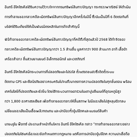
อินทรี อีโค
ไซเคิล
ได้รับความไว้วางใจจากกรมทรัพย์สินทางปัญญา
กระทรวงพาณิชย์
ให้ดำเนิน
การทำลาย
ของกลางคดี
ละเมิดทรัพย์สินทางปัญญาอีกครั้งในปีนี้ ซึ่งนับเป็นปีที่
6
ติดต่อกันที่
บริษัท
ได้รับเกียรติให้เป็นพันธมิตรหลักในภารกิจสำคัญนี้
พิธีทำลาย
ของกลางคดีละเมิดทรัพย์สินทางปัญญาที่คดีถึงที่สุดแล้ว
ปี
2568
ได้กำจัด
ของ
กลางคดี
ละเมิดทรัพย์สินทางปัญญากว่า
1.5
ล้านชิ้น
มูลค่ากว่า
900
ล้านบาท อาทิ เสื้อผ้า
เครื่องสำอาง ชิ้นส่วนยานยนต์ อิเล็กทรอนิกส์ และเวชภัณฑ์
อิ
นทรี
อีโค
ไซเคิล
มี
กระบวนการที่ปลอดภัยและโปร่งใส ตั้งแต่รถ
ขนส่ง
ซึ่งติดตั้งระบบ
ติดตาม
GPS
และซีลนิรภัย
อย่างครบครัน
ไปจนถึงมาตรการความปลอดภัยในทุกขั้นตอน พร้อม
เทคโนโลยีที่ปลอดภัยและยั่งยืน โดยใช้กระบวนการ
เผาร่วมในเตาปูนซีเมนต์ที่
อุณหภูมิสูง
กว่า
1,800
องศาเซลเซียส
เพื่อทำลาย
ของกลาง
ให้สิ้นสภาพ
ไม่มีของเสีย
ไปสู่หลุม
ฝังกลบ
เปลี่ยนของเสียเป็น
เชื้อเพลิงทดแทน
และปกป้องทั้งผู้บริโภคและแบรนด์
สินค้า
นาย
บรูโน
ฟ
อ
ก
ซ์
ประธานเจ้าหน้าที่บริหาร อิน
ทรี
อีโค
ไซเคิล
กล่าว
“
การทำลาย
ของกลางอย่าง
ปลอดภัย
ไม่ใช่แค่เรื่องของข้อกำหนดทางกฎหมาย แต่คือการปกป้องผู้บริโภค ความน่าเชื่อถือ