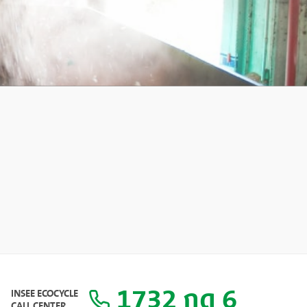
1732 กด 6
INSEE ECOCYCLE
CALL CENTER