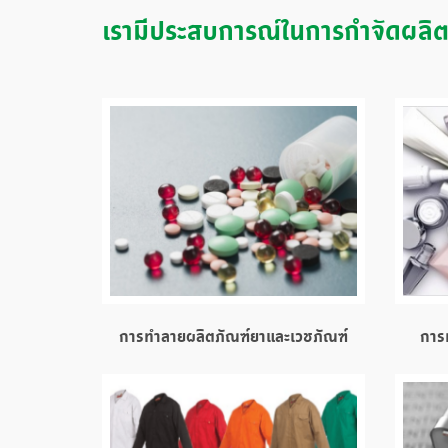
เรามีประสบการณ์ในการกำจัดผลิตภ
การทำลายผลิตภัณฑ์ยาและเวชภัณฑ์
การ