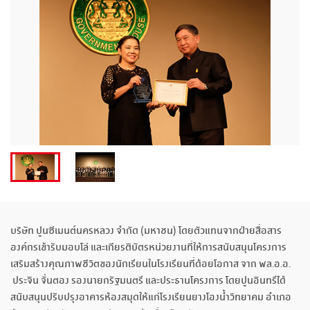
บริษัท ปูนซีเมนต์นครหลวง จำกัด (มหาชน) โดยตัวแทนจากฝ่ายสื่อสาร
องค์กรเข้ารับมอบโล่ และเกียรติบัตรหน่วยงานที่ให้การสนับสนุนโครงการ
เสริมสร้างคุณภาพชีวิตของนักเรียนในโรงเรียนที่ด้อยโอกาส จาก พล.อ.อ.
ประจิน จั่นตอง รองนายกรัฐมนตรี และประธานโครงการ โดยปูนอินทรีได้
สนับสนุนปรับปรุงอาคารห้องสมุดให้แก่โรงเรียนยางโองน้ำวิทยาคม อำเภอ