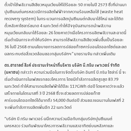
ตั้งเป้าใช้พลังงานสีเขียวหมุนเวียนให้ได้ร้อยละ 50 ภายในปี 2573 ซึ่งที่ผ่านมา
ปูนซีเมนต์นครหลวงมีการผลิตไฟฟ้าจากความร้อนเหลือใช้ (waste heat
recovery system) ในกระบวนการผลิตปูนซีเมนต์กลับมาใช้ใหม่ และได้ติด
ตั้งหลังคาโซลาร์ขนาด 4 เมกะวัตต์ ทำให้ปัจจุบันสามารถนำพลังงาน
หมุนเวียนกลับมาใช้ร้อยละ 26 โดยคาดว่าเมื่อโครงการผลิตพลังงานสะอาดนี้
เริ่มดำเนินการจะทำให้บริษัทฯ สามารถใช้พลังงานสีเขียวเพิ่มขึ้นเป็นร้อยละ
36 ในปี 2568 ตามนโยบายการลดการปล่อยก๊าซคาร์บอนไดออกไซด์และลด
ผลกระทบต่อสิ่งแวดล้อมของกลุ่มบริษัทฯ” นายรานจัน กล่าวเพิ่มเติม
ดร
.ฮาราลด์ ลิงค์ ประธานเจ้าหน้าที่บริหาร บริษัท บี.กริม เพาเวอร์ จำกัด
(มหาชน)
กล่าวว่า ความร่วมมือในการจัดตั้งบริษัท อินทรี บี.กริม โซล่าร์ นี้ จะ
เริ่มดำเนินการในเฟสแรกของโครงการ โดยมีกำลังการผลิตสูงสุด 83.79
เมกะวัตต์ ทำให้สามารถผลิตไฟฟ้าได้ปีละ 117GWh ต่อปี โดยคาดว่าจะแล้ว
เสร็จภายในไตรมาสที่ 3 ปี 2568 ซึ่งจะช่วยลดการปล่อยก๊าซ
คาร์บอนไดออกไซด์ได้มากถึง 54,000 ตันต่อปี ส่วนของแผนงานในเฟสที่ 2
จะเพิ่มกำลังการผลิตเพิ่มอีก 22 เมกะวัตต์
“บริษัท บี.กริม เพาเวอร์ ผนึกความร่วมมือกับกลุ่มบริษัทปูนซีเมนต์
นครหลวง ร่วมกันพัฒนาโครงการพลังงานแสงอาทิตย์บนหลังคาและ