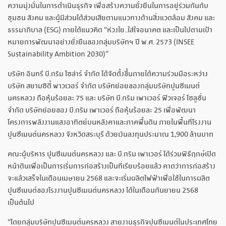
ความมุ่งมั่นในการดำเนินธุรกิจ เพื่อสร้างความยั่งยืนในการอยู่ร่วมกันกับ
ชุมชน สังคม และผู้มีส่วนได้ส่วนเสียตามแนวทางด้านสิ่งแวดล้อม สังคม และ
ธรรมาภิบาล (ESG) ภายใต้แนวคิด “ห่วงใย..ใส่ใจอนาคต และเป็นไปตามเป้า
หมายการพัฒนาอย่างยั่งยืนของกลุ่มบริษัทฯ ปี พ.ศ. 2573 (INSEE
Sustainability Ambition 2030)”
บริษัท อินทรี บี.กริม โซล่าร์ จำกัด ได้จัดตั้งขึ้นภายใต้ความร่วมมือระหว่าง
บริษัท สยามซิตี้ พาวเวอร์ จำกัด บริษัทย่อยของกลุ่มบริษัทปูนซีเมนต์
นครหลวง ถือหุ้นร้อยละ 75 และ บริษัท บี.กริม เพาเวอร์ ฟิวเจอร์ โซลูชั่น
จำกัด บริษัทย่อยของ บี.กริม เพาเวอร์ ถือหุ้นร้อยละ 25 เพื่อพัฒนา
โครงการพลังงานแสงอาทิตย์บนหลังคาและภาคพื้นดิน ภายในพื้นที่โรงงาน
ปูนซีเมนต์นครหลวง จังหวัดสระบุรี ด้วยเงินลงทุนประมาณ 1,900 ล้านบาท
คณะผู้บริหาร ปูนซีเมนต์นครหลวง และ บี.กริม เพาเวอร์ ได้ร่วมพิธีฤกษ์เปิด
หน้าดินเพื่อเป็นการเริ่มการก่อสร้างเป็นที่เรียบร้อยแล้ว คาดว่าการก่อสร้าง
จะแล้วเสร็จในเดือนเมษายน 2568 และจะเริ่มผลิตไฟฟ้าเพื่อใช้ในการผลิต
ปูนซีเมนต์ของโรงงานปูนซีเมนต์นครหลวง ได้ในเดือนกันยายน 2568
เป็นต้นไป
“โดยกลุ่มบริษัทปูนซีเมนต์นครหลวง สายงานธุรกิจปูนซีเมนต์ในประเทศไทย