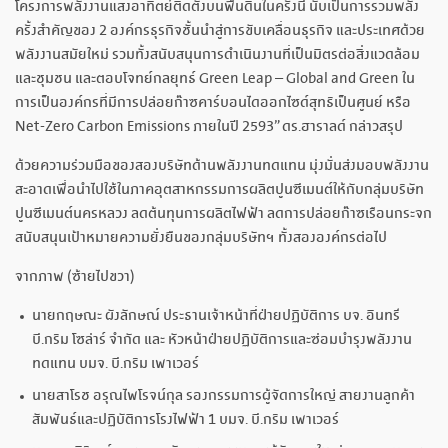
โครงการพลังงานแสงอาทิตย์ติดตั้งบนพื้นดินในครั้งนี้ นับเป็นการรวมพลัง
ครั้งสำคัญของ 2 องค์กรธุรกิจชั้นนำสู่การขับเคลื่อนธุรกิจ และประเทศด้วย
พลังงานสมัยใหม่ รวมทั้งสนับสนุนการดำเนินงานที่เป็นมิตรต่อสิ่งแวดล้อม
และชุมชน และตอบโจทย์กลยุทธ์ Green Leap – Global and Green ใน
การเป็นองค์กรที่มีการปล่อยก๊าซคาร์บอนไดออกไซด์สุทธิเป็นศูนย์ หรือ
Net-Zero Carbon Emissions ภายในปี 2593” ดร.ฮาราลด์ กล่าวสรุป
ด้วยความร่วมมือของสองบริษัทด้านพลังงานทดแทน มุ่งมั่นส่งมอบพลังงาน
สะอาดเพื่อนำไปใช้ในภาคอุตสาหกรรมการผลิตปูนซีเมนต์ให้กับกลุ่มบริษัท
ปูนซีเมนต์นครหลวง ลดต้นทุนการผลิตไฟฟ้า ลดการปล่อยก๊าซเรือนกระจก
สนับสนุนเป้าหมายความยั่งยืนของกลุ่มบริษัทฯ ทั้งสององค์กรต่อไป
จากภาพ (ซ้ายไปขวา)
นายกฤษณะ ผังลักษณ์ ประธานเจ้าหน้าที่ฝ่ายปฏิบัติการ บจ. อินทรี
บี.กริม โซล่าร์ จำกัด และ หัวหน้าฝ่ายปฏิบัติการและซ่อมบำรุงพลังงาน
ทดแทน บมจ. บี.กริม เพาเวอร์
นายสาโรช อรุณไพโรจน์กุล รองกรรมการผู้จัดการใหญ่ สายงานลูกค้า
สัมพันธ์และปฏิบัติการโรงไฟฟ้า 1 บมจ. บี.กริม เพาเวอร์