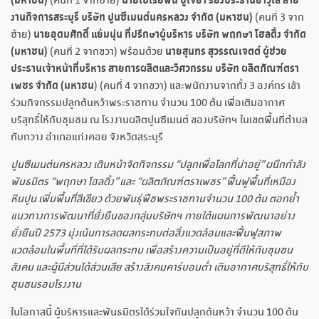
(มหาชน)
นายเซเรอฟิน บูเจยา รองประธานอาวุโส สาย
(คนที่ 1 จากซ้าย)
งานกิจการสระบุรี
บริษัท ปูนซีเมนต์นครหลวง จำกัด (มหาชน)
(คนที่ 3 จาก
นายอุดมศักดิ์ แย้มนุ่น ที่ปรึกษาผู้บริหาร บริษัท พฤกษา โฮลดิ้ง จำกัด
ซ้าย)
(มหาชน)
นายสุนทร สุวรรณเจตต์ ผู้ช่วย
(คนที่ 2 จากขวา) พร้อมด้วย
ประธานเจ้าหน้าที่บริหาร
สายการผลิตและวิศวกรรม บริษัท ผลิตภัณฑ์ตรา
เพชร จำกัด (มหาชน
) (คนที่ 4 จากขวา) และพนักงานจากทั้ง 3 องค์กร เข้า
ร่วมกิจกรรมปลูกต้นหว้าพระราชทาน จำนวน 100 ต้น เพื่อเติมอากาศ
บริสุทธิ์ให้กับชุมชน ณ โรงงานผลิตปูนซีเมนต์ ของบริษัทฯ ในเขตพื้นที่ตำบล
ทับกวาง อำเภอแก่งคอย จังหวัดสระบุรี
ปูนซีเมนต์นครหลวง เดินหน้าจัดกิจกรรม
“ปลูกเพื่อโลกที่น่าอยู่” ผนึกกำลัง
พันธมิตร “พฤกษา โฮลดิ้ง” และ “ผลิตภัณฑ์ตราเพชร” ฟื้นฟูพื้นที่เหมือง
หินปูน เพิ่มพื้นที่สีเขียว ด้วยพันธุ์พืชพระราชทานจำนวน 100 ต้น ตอกย้ำ
แนวทางการพัฒนาที่ยั่งยืนของกลุ่มบริษัทฯ ภายใต้แผนการพัฒนาอย่าง
ยั่งยืนปี 2573 มุ่งเน้นการลดผลกระทบต่อสิ่งแวดล้อมและฟื้นฟูสภาพ
แวดล้อมในพื้นที่ที่ได้รับผลกระทบ เพื่อสร้างความเป็นอยู่ที่ดีให้กับชุมชน
สังคม และผู้มีส่วนได้ส่วนเสีย สร้างสังคมคาร์บอนต่ำ เติมอากาศบริสุทธิ์ให้กับ
ชุมชนรอบโรงงาน
ในโอกาสนี้ ผู้บริหารและพันธมิตรได้ร่วมใจกันปลูกต้นหว้า จำนวน 100 ต้น