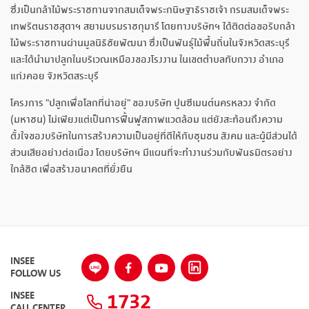
ซึ่งเป็นกล้าไม้พระราชทานจากสมเด็จพระกนิษฐาธิราชเจ้า กรมสมเด็จพระ
เทพรัตนราชสุดาฯ สยามบรมราชกุมารี โดยทางบริษัทฯ ได้ติดต่อขอรับกล้า
ไม้พระราชทานผ่านมูลนิธิชัยพัฒนา ซึ่งเป็นพันธุ์ไม้พื้นถิ่นในจังหวัดสระบุรี
และได้นำมาปลูกในบริเวณเหมืองของโรงงาน ในเขตตำบลทับกวาง อำเภอ
แก่งคอย จังหวัดสระบุรี
โครงการ "ปลูกเพื่อโลกที่น่าอยู่" ของบริษัท ปูนซีเมนต์นครหลวง จำกัด
(มหาชน) ไม่เพียงแต่เป็นการฟื้นฟูสภาพแวดล้อม แต่ยังสะท้อนถึงความ
ตั้งใจของบริษัทในการสร้างความเป็นอยู่ที่ดีให้กับชุมชน สังคม และผู้มีส่วนได้
ส่วนเสียอย่างต่อเนื่อง โดยบริษัทฯ มีแผนที่จะทำงานร่วมกับพันธมิตรอย่าง
ใกล้ชิด เพื่อสร้างอนาคตที่ยั่งยืน
INSEE
FOLLOW US
1732
INSEE
CALL CENTER