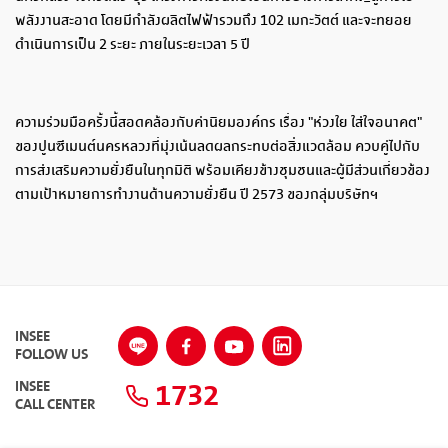
พลังงานสะอาด
โ
ดยมีกำลังผลิตไฟฟ้ารวมถึง
102
เ
มกะวัตต์
แ
ละจะทยอย
ดำเนินการเป็น
2
ร
ะยะ
ภ
ายในระยะเวลา
5
ป
ความร่วมมือครั้งนี้สอดคล้องกับ
ค่านิยมองค์กร
เรื่อง
"
ห่วงใย
ใส่ใจอนาคต
"
ของ
ปูนซีเมนต์นครหลวง
ที่มุ่งเน้นลดผลกระทบต่อสิ่งแวดล้อม
ควบคู่ไปกับ
การส่งเสริมความยั่งยืนในทุกมิติ
พร้อมเคียงข้างชุมชนและผู้มีส่วนเกี่ยวข้อง
ตาม
เป้าหมายการทำงานด้านความยั่งยืน
ปี
2573
ของกลุ่มบริษัทฯ
INSEE
FOLLOW US
1732
INSEE
CALL CENTER