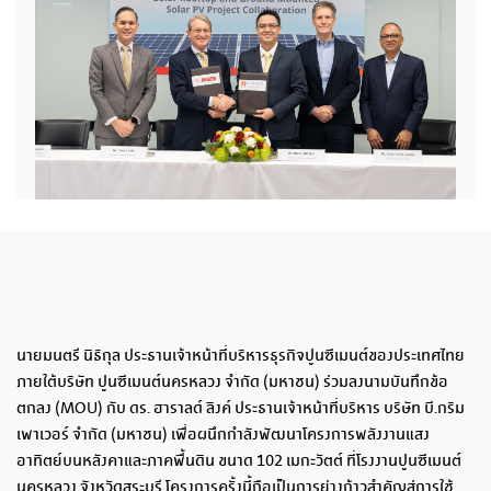
นายมนตรี
น
ธ
ก
ุล
ประธานเจ้าหน้าที่บริหารธุรกิจปูนซีเมนต์ของประเทศไทย
ภายใต้
บ
ริษัท
ปูนซีเมนต์นครหลวง
จ
ำกัด
(
ม
หาชน
)
ร
่วมลงนามบันทึกข้อ
ตกลง
(
MOU)
ก
ับ
ด
ร
.
ฮ
าราลด์
ล
ิงค์
ประธานเจ้าหน้าที่บริหาร
บริษัท
บี
.
กริม
เพาเวอร์
จำกัด
(
มหาชน
)
เพื่อผนึกกำลังพัฒนาโครงการพลังงานแสง
อาทิตย์บนหลังคาและภาคพื้นดิน
ข
นาด
102
เ
มกะวัตต์
ที่โรงงานปูนซีเมนต์
นครหลวง จัง
ห
วัดสระบุรี
โ
ครงการครั้งนี้ถือเป็นการย่างก้าวสำคัญสู่การใช้