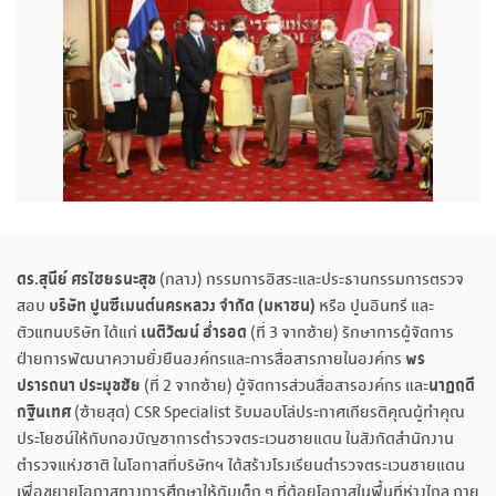
ดร.สุนีย์ ศรไชยธนะสุข
(กลาง) กรรมการอิสระและประธานกรรมการตรวจ
บริษัท ปูนซีเมนต์นครหลวง
จำกัด (มหาชน)
สอบ
หรือ ปูนอินทรี และ
เนติวัฒน์ อ่ำรอด
ตัวแทนบริษัท ได้แก่
(ที่ 3 จากซ้าย) รักษาการผู้จัดการ
พร
ฝ่ายการพัฒนาความยั่งยืนองค์กรและการสื่อสารภายในองค์กร
ปรารถนา ประมุขชัย
นาฏฤดี
(ที่ 2 จากซ้าย) ผู้จัดการส่วนสื่อสารองค์กร และ
กฐินเทศ
(ซ้ายสุด) CSR Specialist รับมอบโล่ประกาศเกียรติคุณผู้ทำคุณ
ประโยชน์ให้กับกองบัญชาการตำรวจตระเวนชายแดน ในสังกัดสำนักงาน
ตำรวจแห่งชาติ ในโอกาสที่บริษัทฯ ได้สร้างโรงเรียนตำรวจตระเวนชายแดน
เพื่อขยายโอกาสทางการศึกษาให้กับเด็ก ๆ ที่ด้อยโอกาสในพื้นที่ห่างไกล ภาย