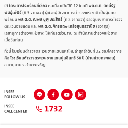
โครงการโรงเรียนสีเขียว
พล
.ต.ท. กิตติ์รัฐ
ใต้
ต่อเนื่องเป็นปีที่ 12 โดยมี
พันธุ์เพ็ชร์
(ที่ 3 จากขวา) ผู้ช่วยผู้บัญชาการตำรวจแห่งชาติ เป็นผู้มอบ
พล
.ต.ต. ณพล บุญประสิทธิ์
พร้อมมี
(ที่ 2 จากขวา) รองผู้บัญชาการตำรวจ
พล.ต.ต. จักรกฤษ เครือสุนทรวานิช
ตระเวนชายแดน และ
(ขวาสุด)
เลขานุการตำรวจแห่งชาติ ให้เกียรติร่วมงาน ณ สำนักงานตำรวจแห่งชาติ
เมื่อวันก่อน
ทั้งนี้ โรงเรียนตำรวจตระเวนชายแดนแห่งใหม่ล่าสุดลำดับที่ 32 ของโครงการ
โรงเรียนตำรวจตระเวนชายแดนปูนอินทรี
50 ปี (บ้านห้วยกระแสน)
คือ
อ.ชานุมาน จ.อำนาจเจริญ
INSEE
FOLLOW US
1732
INSEE
CALL CENTER