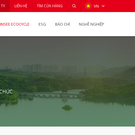
 TY
LIÊN HỆ
TÌM CỬA HÀNG
VN
INSEE ECOCYCLE
ESG
BÁO CHÍ
NGHỀ NGHIỆP
 CHỨC