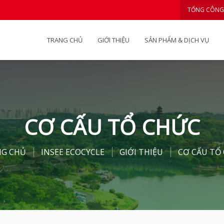
TỔNG CÔNG
TRANG CHỦ
GIỚI THIỆU
SẢN PHẨM & DỊCH VỤ
CƠ CẤU TỔ CHỨC
G CHỦ
INSEE ECOCYCLE
GIỚI THIỆU
CƠ CẤU TỔ