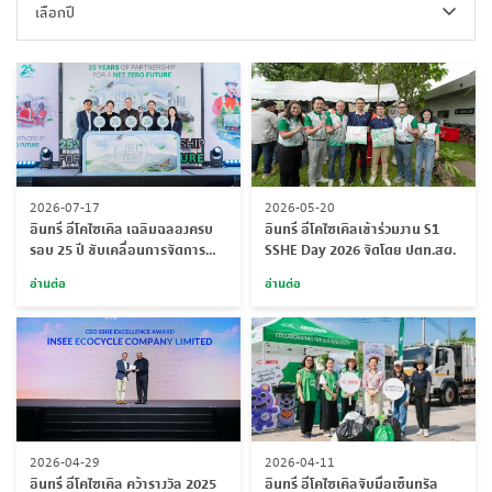
เลือกปี
2026-07-17
2026-05-20
อินทรี อีโคไซเคิล เฉลิมฉลองครบ
อินทรี อีโคไซเคิลเข้าร่วมงาน S1
รอบ 25 ปี ขับเคลื่อนการจัดการ
SSHE Day 2026 จัดโดย ปตท.สผ.
ของเสียและการบริการภาค
อ่านต่อ
อ่านต่อ
อุตสาหกรรมอย่างยั่งยืนในงาน 25
Years of Partnership for a Net
Zero Future: 25 ปีแห่งความร่วม
มือ สู่อนาคตการปล่อยก๊าซเรือน
กระจกสุทธิเป็นศูนย์
2026-04-29
2026-04-11
อินทรี อีโคไซเคิล คว้ารางวัล 2025
อินทรี อีโคไซเคิลจับมือเซ็นทรัล