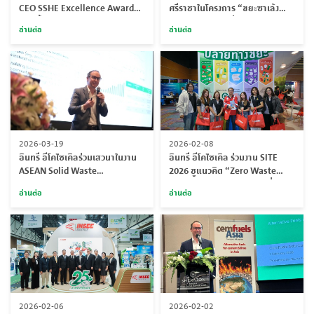
CEO SSHE Excellence Award
ศรีราชาในโครงการ “ขยะซาเล้ง
ตอกย้ำมาตรฐานความปลอดภัย
เมิน” ชวนส่งขยะที่ไม่สามารถ
อ่านต่อ
อ่านต่อ
รีไซเคิลได้ เปลี่ยนเป็นเชื้อเพลิง
ทดแทน
2026-03-19
2026-02-08
อินทรี อีโคไซเคิลร่วมเสวนาในงาน
อินทรี อีโคไซเคิล ร่วมงาน SITE
ASEAN Solid Waste
2026 ชูแนวคิด “Zero Waste
Management Congress 2026
Starts at Home” สร้างจุดเริ่มต้น
อ่านต่อ
อ่านต่อ
การจัดการขยะอย่างยั่งยืนจากครัว
เรือน
2026-02-06
2026-02-02