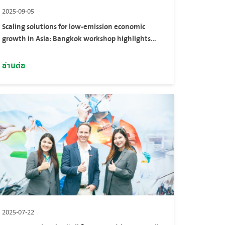
2025-09-05
Scaling solutions for low-emission economic
growth in Asia: Bangkok workshop highlights
pathways to tackle plastic pollution and cement
emissions
อ่านต่อ
2025-07-22