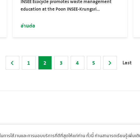
INSEE Ecocycle promotes waste management
education at the Poon INSEE-Krungsri
Foundation Border Patrol Police School (Ban Krai
Kriang) on the occasion of the school
อ่านต่อ
inauguration presided over by Her Royal
Highness Princess Maha Chakri Sirindhorn
Last
1
2
3
4
5
พในการใช้งานและการมอบบริการที่ดีที่สุดให้แก่ท่าน ทั้งนี้ ท่านสามารถเรียนรู้เพิ่มเต