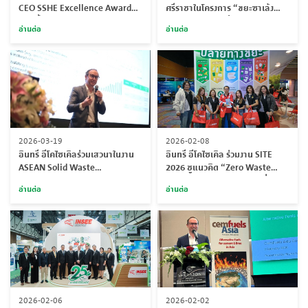
CEO SSHE Excellence Award
ศรีราชาในโครงการ “ขยะซาเล้ง
ตอกย้ำมาตรฐานความปลอดภัย
เมิน” ชวนส่งขยะที่ไม่สามารถ
อ่านต่อ
อ่านต่อ
รีไซเคิลได้ เปลี่ยนเป็นเชื้อเพลิง
ทดแทน
2026-03-19
2026-02-08
อินทรี อีโคไซเคิลร่วมเสวนาในงาน
อินทรี อีโคไซเคิล ร่วมงาน SITE
ASEAN Solid Waste
2026 ชูแนวคิด “Zero Waste
Management Congress 2026
Starts at Home” สร้างจุดเริ่มต้น
อ่านต่อ
อ่านต่อ
การจัดการขยะอย่างยั่งยืนจากครัว
เรือน
2026-02-06
2026-02-02