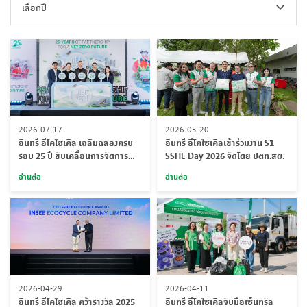
เลือกปี
2026-07-17
2026-05-20
อินทรี อีโคไซเคิล เฉลิมฉลองครบ
อินทรี อีโคไซเคิลเข้าร่วมงาน S1
รอบ 25 ปี ขับเคลื่อนการจัดการ
SSHE Day 2026 จัดโดย ปตท.สผ.
ของเสียและการบริการภาค
อ่านต่อ
อ่านต่อ
อุตสาหกรรมอย่างยั่งยืนในงาน 25
Years of Partnership for a Net
Zero Future: 25 ปีแห่งความร่วม
มือ สู่อนาคตการปล่อยก๊าซเรือน
กระจกสุทธิเป็นศูนย์
2026-04-29
2026-04-11
อินทรี อีโคไซเคิล คว้ารางวัล 2025
อินทรี อีโคไซเคิลจับมือเซ็นทรัล