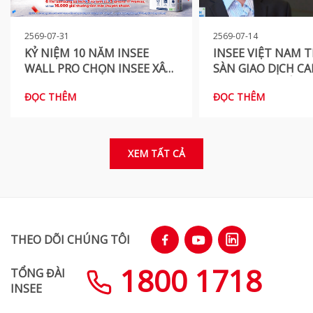
2569-07-31
2569-07-14
KỶ NIỆM 10 NĂM INSEE
INSEE VIỆT NAM 
WALL PRO CHỌN INSEE XÂY
SÀN GIAO DỊCH C
TÔ, TRÚNG QUÀ PRO
VIỆT NAM, KHẲNG
ĐỌC THÊM
ĐỌC THÊM
CAM KẾT TIÊN P
TRONG HÀNH TRÌ
PHÁT THẢI
XEM TẤT CẢ
THEO DÕI CHÚNG TÔI
1800 1718
TỔNG ĐÀI
INSEE