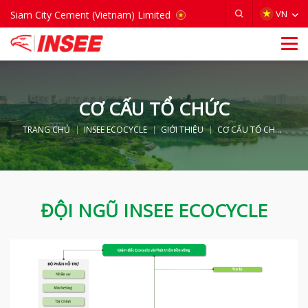
VIETNAM
VN
Siam City Cement (Vietnam) Limited
CƠ CẤU TỔ CHỨC
TRANG CHỦ
INSEE ECOCYCLE
GIỚI THIỆU
CƠ CẤU TỔ CHỨC
ĐỘI NGŨ INSEE ECOCYCLE