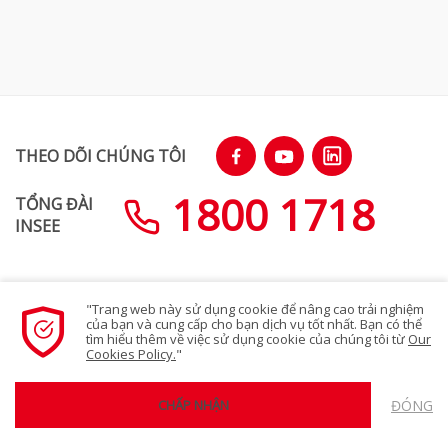
THEO DÕI CHÚNG TÔI
1800 1718
TỔNG ĐÀI
INSEE
"Trang web này sử dụng cookie để nâng cao trải nghiệm
SƠ ĐỒ TRANG WEB
của bạn và cung cấp cho bạn dịch vụ tốt nhất. Bạn có thể
tìm hiểu thêm về việc sử dụng cookie của chúng tôi từ
Our
Cookies Policy.
"
Chính sách bảo mật quyền riêng tư
ĐÓNG
CHẤP NHẬN
© 2023 Siam City Cement (Vietnam) Limited. All rights reserved.