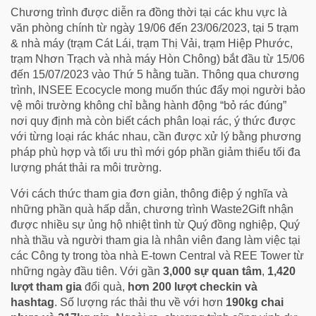
Chương trình được diễn ra đồng thời tại các khu vực là
văn phòng chính từ ngày 19/06 đến 23/06/2023, tại 5 trạm
& nhà máy (trạm Cát Lái, trạm Thị Vải, trạm Hiệp Phước,
trạm Nhơn Trạch và nhà máy Hòn Chông) bắt đầu từ 15/06
đến 15/07/2023 vào Thứ 5 hằng tuần. Thông qua chương
trình, INSEE Ecocycle mong muốn thúc đẩy mọi người bảo
vệ môi trường không chỉ bằng hành động “bỏ rác đúng”
nơi quy định mà còn biết cách phân loại rác, ý thức được
với từng loại rác khác nhau, cần được xử lý bằng phương
pháp phù hợp và tối ưu thì mới góp phần giảm thiểu tối đa
lượng phát thải ra môi trường.
Với cách thức tham gia đơn giản, thông điệp ý nghĩa và
những phần quà hấp dẫn, chương trình Waste2Gift nhận
được nhiều sự ủng hộ nhiệt tình từ Quý đồng nghiệp, Quý
nhà thầu và người tham gia là nhân viên đang làm việc tại
các Công ty trong tòa nhà E-town Central và REE Tower từ
những ngày đầu tiên. Với gần
3,000 sự quan tâm
,
1,420
lượt tham gia
đổi quà,
h
ơ
n 200 lượt
checkin và
hashtag
. Số lượng rác thải thu về với hơn
190kg chai