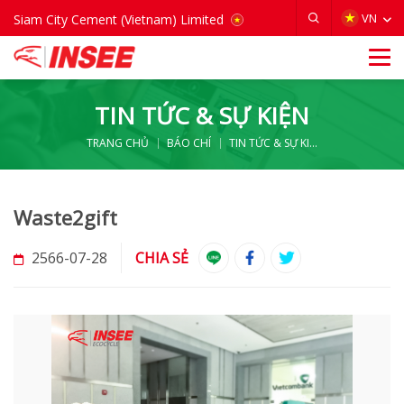
VIETNAM
VN
Siam City Cement (Vietnam) Limited
TIN TỨC & SỰ KIỆN
TRANG CHỦ
BÁO CHÍ
TIN TỨC & SỰ KIỆN
Waste2gift
2566-07-28
CHIA SẺ