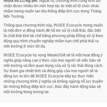
nhựa và 217kg pin
. Ngoài ra, chương trình cũng vinh dự
nhận được nhiều lời mời hợp tác từ một số tổ chức khác
nhằm mong muốn lan tỏa thông điệp tích cực trong Tháng
Môi Trường.
Thông qua chương trình này, INSEE Ecocycle mong muốn
là một đơn vị đồng hành để hỗ trợ xử lý chất thải, đặc biệt
là chất thải khó tái chế bằng phương pháp Đồng xử lý theo
đúng quy trình chuyên nghiệp nhằm hạn chế phát thải ra
môi trường ở mức tối đa.
INSEE Ecocycle hy vọng Waste2Gift sẽ là một hoạt động ý
nghĩa giúp nâng cao ý thức của mọi người về việc bảo vệ
môi trường và tầm quan trọng của xử lý rác thải đúng cách.
Sự tham gia nhiệt tình và đóng góp của mọi người sẽ là
động lực to lớn để INSEE Ecocycle tiếp tục thực hiện
những chương trình ý nghĩa và không ngừng nỗ lực truyền
tải những thông điệp tích cực, thúc đẩy hành động bảo vệ
môi trường trong tương lai.