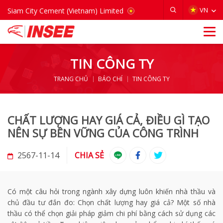
VIETNAM
VN
Siam City Cement (Vietnam) Limited
TIN CÔNG TY
TRANG CHỦ
BÁO CHÍ
TIN CÔNG TY
CHẤT LƯỢNG HAY GIÁ CẢ, ĐIỀU GÌ TẠO
NÊN SỰ BỀN VỮNG CỦA CÔNG TRÌNH
2567-11-14
CHIA SẺ
Có một câu hỏi trong ngành xây dựng luôn khiến nhà thầu và
chủ đầu tư đắn đo: Chọn chất lượng hay giá cả? Một số nhà
thầu có thể chọn giải pháp giảm chi phí bằng cách sử dụng các