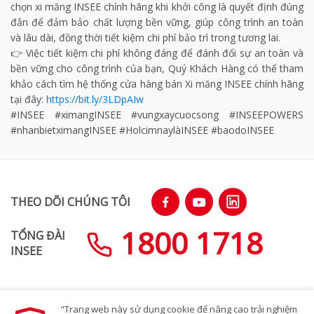
chọn xi măng INSEE chính hãng khi khởi công là quyết định đúng
đắn để đảm bảo chất lượng bền vững, giúp công trình an toàn
và lâu dài, đồng thời tiết kiệm chi phí bảo trì trong tương lai. ​
👉 Việc tiết kiệm chi phí không đáng để đánh đổi sự an toàn và
bền vững cho công trình của bạn, Quý Khách Hàng có thể tham
khảo cách tìm hệ thống cửa hàng bán Xi măng INSEE chính hãng
tại đây:
https://bit.ly/3LDpAIw ​
#INSEE #ximangINSEE #vungxaycuocsong #INSEEPOWERS
#nhanbietximangINSEE #HolcimnaylàINSEE #baodoINSEE
THEO DÕI CHÚNG TÔI
1800 1718
TỔNG ĐÀI
INSEE
"Trang web này sử dụng cookie để nâng cao trải nghiệm