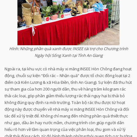
Hình: Những phần quà xanh được INSEE tài trợ cho Chương trình
Ngày hội Sống Xanh tại Tỉnh An Giang
Ngoài ra, tại khu vực có nhà máy xi măng INSEE Hòn Chông đang hoạt
động, chuỗi sự kiện “Đổi rác – Nhận quà” được tổ chức đồng loạt tại 2
điểm (xã Kiên Lương & xã Hòa Điền, tỉnh An Giang). Sự kiện đã thu hút
sự tham gia của hơn 200 người dân, thu về hàng trăm kilogram rác
thải các loại, góp phần giảm thiểu lượng rác thải nguy hại bị thải bỏ
không đúng quy định ra môi trường. Toàn bộ rác thu được từ hoạt
động này được chuyển về nhà máy xi măng INSEE Hòn Chông và đối
tác để xử lý triệt để. Không chỉ mang đến những phần quà thiết thực
như gạo, dầu ăn hay nước mắm, chương trình còn giúp người dân
hiểu rõ hơn về tầm quan trọng của việc phân loại, thu gom và xử lý
chất thải đúng cách, từ đó hình thành những thói quen tích cực hướng