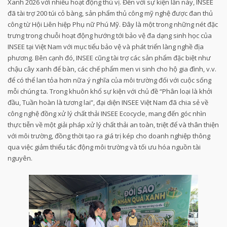
Xanh 2026 với nhiều hoạt động thú vị. Đến với sự kiện lần này, INSEE
đã tài trợ 200 túi cỏ bàng, sản phẩm thủ công mỹ nghệ được đan thủ
công từ Hội Liên hiệp Phụ nữ Phú Mỹ. Đây là một trong những nét đặc
trưng trong chuỗi hoạt động hướng tới bảo vệ đa dạng sinh học của
INSEE tại Việt Nam với mục tiểu bảo vệ và phát triển làng nghề địa
phương. Bên cạnh đó, INSEE cũng tài trợ các sản phẩm đặc biệt như
chậu cây xanh để bàn, các chế phẩm men vi sinh cho hộ gia đình, v.v.
để có thể lan tỏa hơn nữa ý nghĩa của môi trường đối với cuộc sống
mỗi chúng ta. Trong khuôn khổ sự kiện với chủ đề “Phân loại là khởi
đầu, Tuần hoàn là tương lai”, đại diện INSEE Việt Nam đã chia sẻ về
công nghệ đồng xử lý chất thải INSEE Ecocycle, mang đến góc nhìn
thực tiễn về một giải pháp xử lý chất thải an toàn, triệt để và thân thiện
với môi trường, đồng thời tạo ra giá trị kép cho doanh nghiệp thông
qua việc giảm thiểu tác động môi trường và tối ưu hóa nguồn tài
nguyên.