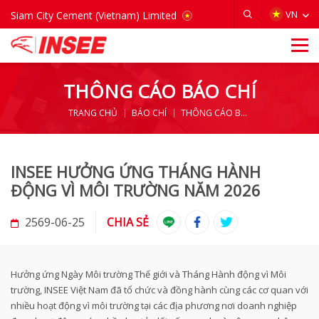
VIETNAM
VN
Siam City Cement (Vietnam) Limited
THÔNG CÁO BÁO CHÍ
TRANG CHỦ
BÁO CHÍ
THÔNG CÁO BÁO CHÍ
INSEE HƯỞNG ỨNG THÁNG HÀNH
ĐỘNG VÌ MÔI TRƯỜNG NĂM 2026
2569-06-25
CHIA SẺ
Hưởng ứng Ngày Môi trường Thế giới và Tháng Hành động vì Môi
trường, INSEE Việt Nam đã tổ chức và đồng hành cùng các cơ quan với
nhiều hoạt động vì môi trường tại các địa phương nơi doanh nghiệp