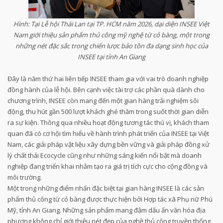
Hình: Tại Lễ hội Thái Lan tại TP. HCM năm 2026, dại diện INSEE Việt
Nam giới thiệu sản phẩm thủ công mỹ nghệ từ cỏ bàng, một trong
những nét đặc sắc trong chiến lược bảo tồn đa dạng sinh học của
INSEE tại tỉnh An Giang
Đây là năm thứ hai liên tiếp INSEE tham gia với vai trò doanh nghiệp
đồng hành của lễ hội. Bên cạnh việc tài trợ các phần quà dành cho
chương trình, INSEE còn mang đến một gian hàng trải nghiệm sôi
động, thu hút gần 500 lượt khách ghé thăm trong suốt thời gian diễn
ra sự kiện. Thông qua nhiều hoạt động tương tác thú vị, khách tham
quan đã có cơ hội tìm hiểu về hành trình phát triển của INSEE tại Việt
Nam, các giải pháp vật liệu xây dựng bền vững và giải pháp đồng xử
lý chất thải Ecocycle cũng như những sáng kiến nổi bật mà doanh
nghiệp đang triển khai nhằm tạo ra giá trị tích cực cho cộng đồng và
môi trường.
Một trong những điểm nhấn đặc biệt tại gian hàng INSEE là các sản
phẩm thủ công từ cỏ bàng được thực hiện bởi Hợp tác xã Phụ nữ Phú
Mỹ, tỉnh An Giang. Những sản phẩm mang đậm dấu ấn văn hóa địa
phương không chỉ giới thiệu nét đẹp của nghề thủ công truyền thống