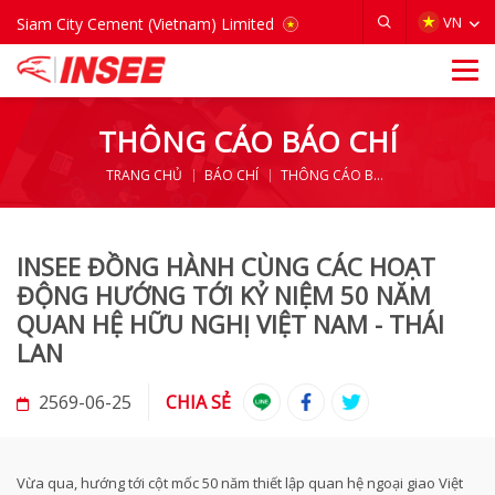
VIETNAM
VN
Siam City Cement (Vietnam) Limited
THÔNG CÁO BÁO CHÍ
TRANG CHỦ
BÁO CHÍ
THÔNG CÁO BÁO CHÍ
INSEE ĐỒNG HÀNH CÙNG CÁC HOẠT
ĐỘNG HƯỚNG TỚI KỶ NIỆM 50 NĂM
QUAN HỆ HỮU NGHỊ VIỆT NAM - THÁI
LAN
2569-06-25
CHIA SẺ
Vừa qua, hướng tới cột mốc 50 năm thiết lập quan hệ ngoại giao Việt