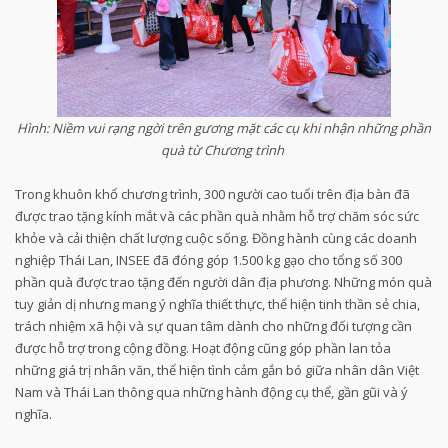
Hình: Niềm vui rạng ngời trên gương mặt các cụ khi nhận những phần
quà từ Chương trình
Trong khuôn khổ chương trình, 300 người cao tuổi trên địa bàn đã
được trao tặng kính mắt và các phần quà nhằm hỗ trợ chăm sóc sức
khỏe và cải thiện chất lượng cuộc sống. Đồng hành cùng các doanh
nghiệp Thái Lan, INSEE đã đóng góp 1.500 kg gạo cho tổng số 300
phần quà được trao tặng đến người dân địa phương. Những món quà
tuy giản dị nhưng mang ý nghĩa thiết thực, thể hiện tinh thần sẻ chia,
trách nhiệm xã hội và sự quan tâm dành cho những đối tượng cần
được hỗ trợ trong cộng đồng. Hoạt động cũng góp phần lan tỏa
những giá trị nhân văn, thể hiện tình cảm gắn bó giữa nhân dân Việt
Nam và Thái Lan thông qua những hành động cụ thể, gần gũi và ý
nghĩa.