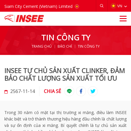
VIETNAM
VN
Siam City Cement (Vietnam) Limited
TIN CÔNG TY
TRANG CHỦ
BÁO CHÍ
TIN CÔNG TY
INSEE TỰ CHỦ SẢN XUẤT CLINKER, ĐẢM
BẢO CHẤT LƯỢNG SẢN XUẤT TỐI ƯU
2567-11-14
CHIA SẺ
Trong 30 năm có mặt tại thị trường xi măng, điều làm INSEE
khác biệt và trở thành thương hiệu hàng đầu chính là chất lượng
và sự ổn định của xi măng. Bí quyết chính là tự chủ sản xuất