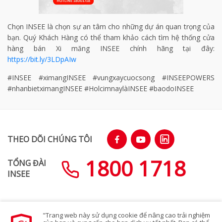
Chọn INSEE là chọn sự an tâm cho những dự án quan trọng của
bạn. Quý Khách Hàng có thể tham khảo cách tìm hệ thống cửa
hàng bán Xi măng INSEE chính hãng tại đây:
https://bit.ly/3LDpAIw
#INSEE #ximangINSEE #vungxaycuocsong #INSEEPOWERS
#nhanbietximangINSEE #HolcimnaylàINSEE #baodoINSEE
THEO DÕI CHÚNG TÔI
1800 1718
TỔNG ĐÀI
INSEE
"Trang web này sử dụng cookie để nâng cao trải nghiệm
SƠ ĐỒ TRANG WEB