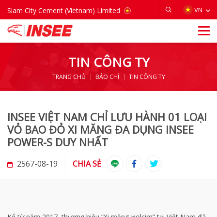
VIETNAM
VN
Siam City Cement (Vietnam) Limited
TIN CÔNG TY
TRANG CHỦ
BÁO CHÍ
TIN CÔNG TY
INSEE VIỆT NAM CHỈ LƯU HÀNH 01 LOẠI
VỎ BAO ĐỎ XI MĂNG ĐA DỤNG INSEE
POWER-S DUY NHẤT
2567-08-19
CHIA SẺ
Kể từ năm 2017, thương hiệu “Xi măng Holcim” tại Việt Nam đã