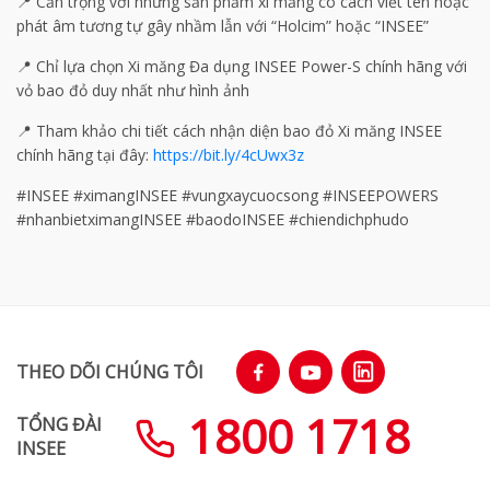
📍 Cẩn trọng với những sản phẩm xi măng có cách viết tên hoặc
phát âm tương tự gây nhầm lẫn với “Holcim” hoặc “INSEE” ​
📍 Chỉ lựa chọn Xi măng Đa dụng INSEE Power-S chính hãng với
vỏ bao đỏ duy nhất như hình ảnh ​
📍 Tham khảo chi tiết cách nhận diện bao đỏ Xi măng INSEE
chính hãng tại đây:
https://bit.ly/4cUwx3z ​
#INSEE #ximangINSEE #vungxaycuocsong #INSEEPOWERS
#nhanbietximangINSEE #baodoINSEE #chiendichphudo
THEO DÕI CHÚNG TÔI
1800 1718
TỔNG ĐÀI
INSEE