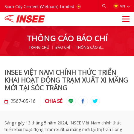
VIETNAM
VN
Siam City Cement (Vietnam) Limited
THÔNG CÁO BÁO CHÍ
TRANG CHỦ
BÁO CHÍ
THÔNG CÁO BÁO CHÍ
INSEE VIỆT NAM CHÍNH THỨC TRIỂN
KHAI HOẠT ĐỘNG TRẠM XUẤT XI MĂNG
MỚI TẠI SÓC TRĂNG
2567-05-16
CHIA SẺ
Sáng ngày 13 tháng 5 năm 2024, INSEE Việt Nam chính thức
triển khai hoạt động Trạm xuất xi măng mới tại thị trấn Long