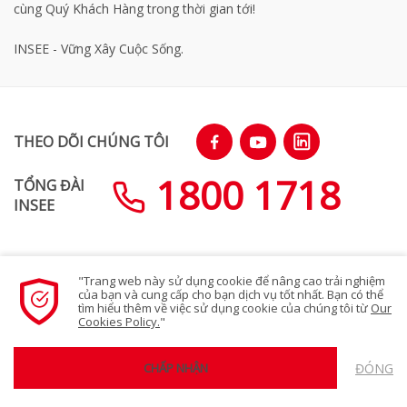
cùng Quý Khách Hàng trong thời gian tới!
INSEE - Vững Xây Cuộc Sống.
THEO DÕI CHÚNG TÔI
1800 1718
TỔNG ĐÀI
INSEE
"Trang web này sử dụng cookie để nâng cao trải nghiệm
SƠ ĐỒ TRANG WEB
của bạn và cung cấp cho bạn dịch vụ tốt nhất. Bạn có thể
tìm hiểu thêm về việc sử dụng cookie của chúng tôi từ
Our
Cookies Policy.
"
Chính sách bảo mật quyền riêng tư
ĐÓNG
CHẤP NHẬN
© 2023 Siam City Cement (Vietnam) Limited. All rights reserved.