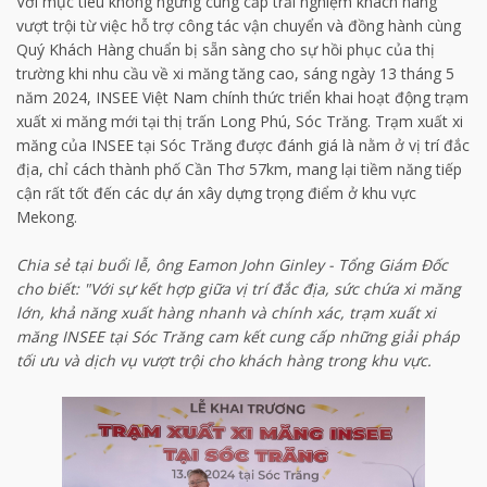
Với mục tiêu không ngừng cung cấp trải nghiệm khách hàng
vượt trội từ việc hỗ trợ công tác vận chuyển và đồng hành cùng
Quý Khách Hàng chuẩn bị sẵn sàng cho sự hồi phục của thị
trường khi nhu cầu về xi măng tăng cao, sáng ngày 13 tháng 5
năm 2024, INSEE Việt Nam chính thức triển khai hoạt động trạm
xuất xi măng mới tại thị trấn Long Phú, Sóc Trăng. Trạm xuất xi
măng của INSEE tại Sóc Trăng được đánh giá là nằm ở vị trí đắc
địa, chỉ cách thành phố Cần Thơ 57km, mang lại tiềm năng tiếp
cận rất tốt đến các dự án xây dựng trọng điểm ở khu vực
Mekong.
Chia sẻ tại buổi lễ, ông Eamon John Ginley - Tổng Giám Đốc
cho biết: "Với sự kết hợp giữa vị trí đắc địa, sức chứa xi măng
lớn, khả năng xuất hàng nhanh và chính xác, trạm xuất xi
măng INSEE tại Sóc Trăng cam kết cung cấp những giải pháp
tối ưu và dịch vụ vượt trội cho khách hàng trong khu vực.