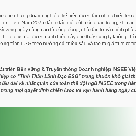
o cho những doanh nghiệp thể hiện được tầm nhìn chiến lược, 
 thực tiễn. Năm 2025 đánh dấu một cột mốc quan trọng, khi các
 vọng ngày càng cao từ cộng đồng, nhà đầu tư và chính phủ v
SEE tiếp tục đạt được danh hiệu này cho thấy công ty không ch
ương trình ESG theo hướng có chiều sâu và tạo ra giá trị thực t
 triển Bền vững & Truyền thông Doanh nghiệp INSEE Việt
ghiệp có “Tinh Thần Lãnh Đạo ESG” trong khuôn khổ giải t
 lâu dài và nhất quán của toàn thể đội ngũ INSEE trong hà
m trong mọi quyết định chiến lược và vận hành hàng ngày củ