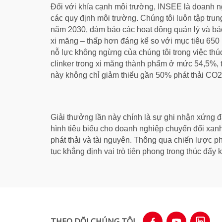
Đối với khía cạnh môi trường, INSEE là doanh ngh
các quy định môi trường. Chúng tôi luôn tập tru
năm 2030, đảm bảo các hoạt động quản lý và bảo 
xi măng – thấp hơn đáng kể so với mục tiêu 650
nỗ lực không ngừng của chúng tôi trong việc thú
clinker trong xi măng thành phẩm ở mức 54,5%, t
này không chỉ giảm thiểu gần 50% phát thải CO2 
Giải thưởng lần này chính là sự ghi nhận xứng 
hình tiêu biểu cho doanh nghiệp chuyển đổi xanh
phát thải và tài nguyên. Thông qua chiến lược phá
tục khẳng định vai trò tiên phong trong thúc đẩy
THEO DÕI CHÚNG TÔI