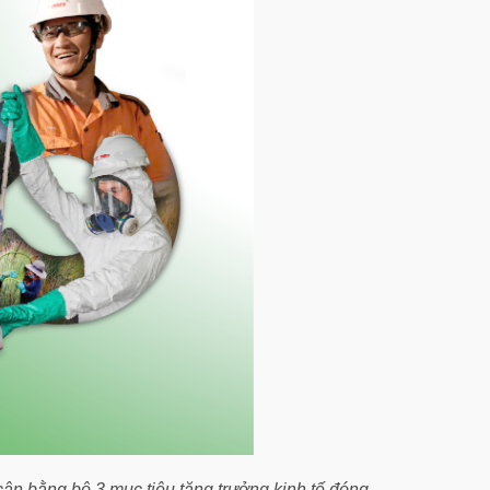
ân bằng bộ 3 mục tiêu tăng trưởng kinh tế,đóng