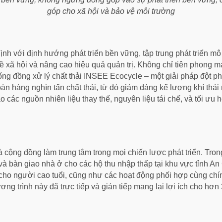
góp cho xã hội và bảo vệ môi trường
h với định hướng phát triển bền vững, tập trung phát triển mô
ề xã hội và nâng cao hiệu quả quản trị. Không chỉ tiên phong 
g đồng xử lý chất thải INSEE Ecocycle – một giải pháp đột phá
àn hàng nghìn tấn chất thải, từ đó giảm đáng kể lượng khí thải 
 các nguồn nhiên liệu thay thế, nguyên liệu tái chế, và tối ưu 
 cộng đồng làm trung tâm trong mọi chiến lược phát triển. Tron
và bàn giao nhà ở cho các hộ thu nhập thấp tại khu vực tỉnh An G
ho người cao tuổi, cũng như các hoạt động phối hợp cùng chí
ng trình này đã trực tiếp và gián tiếp mang lại lợi ích cho hơ