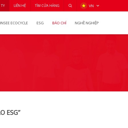
 TY
LIÊN HỆ
TÌM CỬA HÀNG
VN
INSEE ECOCYCLE
ESG
BÁO CHÍ
NGHỀ NGHIỆP
O ESG”