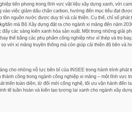
iệp tiên phong trong lĩnh vực vật liệu xây dựng xanh, với cam 
ng vào việc giảm dấu chân carbon, hướng đến mục tiêu đạt được
tồn nguồn nước được duy trì và cải thiện. Cụ thể, chỉ số phát
 kg/tấn mà Bộ Xây dựng đặt ra cho ngành xi măng đến năm 203
c đẩy các sáng kiến xanh hóa sản xuất. Một trong những giải p
hay thế bằng các phụ phẩm công nghiệp như xỉ thép và tro bay, 
so với xi măng truyền thống mà còn giúp cải thiện độ bền và 
đáng cho những nỗ lực bền bỉ của INSEE trong hành trình phát 
 thành công trong ngành công nghiệp xi măng – một lĩnh vực tr
t triển toàn diện, từ đổi mới công nghệ, tối ưu vận hành đến lan
 kinh tế tuần hoàn và kiến tạo tương lai xanh cho ngành xây dựn