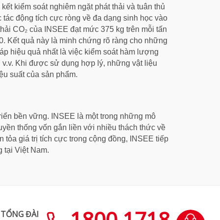
kết kiểm soát nghiêm ngặt phát thải và tuân thủ
 tác động tích cực ròng về đa dạng sinh học vào
 thải CO₂ của INSEE đạt mức 375 kg trên mỗi tấn
0. Kết quả này là minh chứng rõ ràng cho những
háp hiệu quả nhất là việc kiểm soát hàm lượng
v.v. Khi được sử dụng hợp lý, những vật liệu
hiệu suất của sản phẩm.
triển bền vững. INSEE là một trong những mô
uyền thống vốn gắn liền với nhiều thách thức về
 tỏa giá trị tích cực trong cộng đồng, INSEE tiếp
g tại Việt Nam.
1800 1718
TỔNG ĐÀI