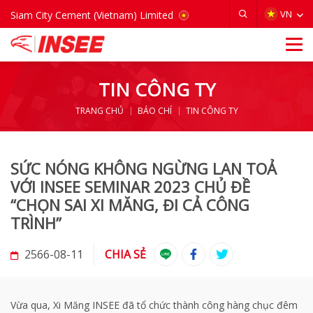
VIETNAM
VN
Siam City Cement (Vietnam) Limited
TIN CÔNG TY
TRANG CHỦ
BÁO CHÍ
TIN CÔNG TY
SỨC NÓNG KHÔNG NGỪNG LAN TOẢ
VỚI INSEE SEMINAR 2023 CHỦ ĐỀ
“CHỌN SAI XI MĂNG, ĐI CẢ CÔNG
TRÌNH”
2566-08-11
CHIA SẺ
Vừa qua, Xi Măng INSEE đã tổ chức thành công hàng chục đêm