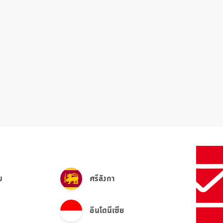
ม
ศรีลังกา
อินโดนีเซีย