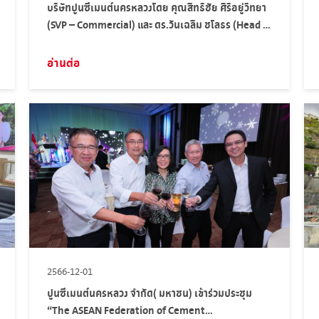
บริษัทปูนซีเมนต์นครหลวงโดย คุณสิทธิชัย ศิริอยู่วิทยา
(SVP – Commercial) และ ดร.วันเฉลิม ชโลธร (Head of
Product & Technical Solutions-Thailand) เป็น
ตัวแทนในการเข้าร่วมงาน TCMA Exclusive Talk ของ
อ่านต่อ
สมาคมอุตสาหกรรมปูนซีเมนต์ไทย (TCMA)
2566-12-01
ปูนซีเมนต์นครหลวง จำกัด( มหาชน) เข้าร่วมประชุม
“The ASEAN Federation of Cement