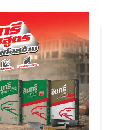
2568-
เปลี่ยน