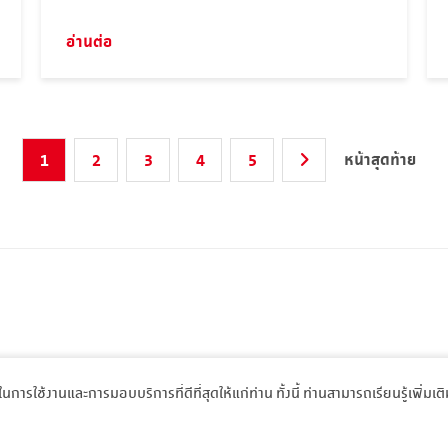
Manufacturers 44th Council Meeting (AFCM)”
ภายใต้หัวข้อ "ความร่วมมือของกลุ่มปูนซีเมนต์อาเซียนสู่
อ่านต่อ
การลดการปล่อยก๊าซเรือนกระจก"
หน้าสุดท้าย
1
2
3
4
5
พในการใช้งานและการมอบบริการที่ดีที่สุดให้แก่ท่าน ทั้งนี้ ท่านสามารถเรียนรู้เพิ่มเต
rights reserved.
นโยบายความเป็น