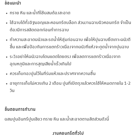
ข้อแนะนำ
ทราย หิน และน้ำที่ใช้ผสมต้องสะอาด
ใช้ฉาบได้ทั้งอิฐมอญและคอนกรีตบล็อก ส่วนงานฉาบผิวคอนกรีต จำเป็น
ต้องมีการสลัดดอกก่อนทำการฉาบ
ทำความสะอาดผนังและรดน้ำให้ชุ่มก่อนฉาบ เพื่อให้ปูนฉาบยึดเกาะผนังดี
ขึ้น และเพื่อป้องกันการแตกร้าวเนื่องจากผนังที่แห้งจะดูดน้ำจากปูนฉาบ
ระวังอย่าให้ผนังฉาบโดนแดดโดยตรง เพื่อลดการแตกร้าวเนื่องจาก
อุณหภูมิและการสูญเสียน้ำเร็วเกินไป
ควรเก็บกองปูนไว้ในที่ร่มแห้งและปราศจากความชื้น
อายุการเก็บไม่ควรเกิน 2 เดือน ปูนที่เปิดถุงแล้วควรใช้ให้หมดภายใน 1-2
วัน
ขั้นตอนการทำงาน
ผสมปูนอินทรีปูนเขียว ทราย หิน และน้ำสะอาดตามสัดส่วนดังนี้
งานคอนกรีตทั่วไป