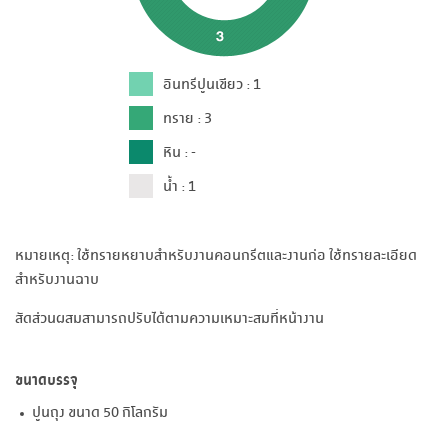
อินทรีปูนเขียว : 1
ทราย : 3
หิน : -
น้ำ : 1
หมายเหตุ: ใช้ทรายหยาบสำหรับงานคอนกรีตและงานก่อ ใช้ทรายละเอียด
สำหรับงานฉาบ
สัดส่วนผสมสามารถปรับได้ตามความเหมาะสมที่หน้างาน
ขนาดบรรจุ
ปูนถุง ขนาด 50 กิโลกรัม