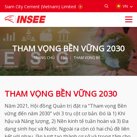
VIETNAM
VN
Siam City Cement (Vietnam) Limited
THAM VỌNG BỀN VỮNG 2030
TRANG CHỦ
ESG
THAM VỌNG BỀN VỮNG 2030
THAM VỌNG BỀN VỮNG 2030
Năm 2021, Hội đồng Quản trị đặt ra “Tham vọng Bền
vững đến năm 2030” với 3 trụ cột cơ bản. Đó là 1) Khí
hậu và Năng lượng, 2) Nền kinh tế tuần hoàn và 3) Đa
dạng sinh học và Nước. Ngoài ra còn có hai chủ đề liên
kết với nhau, lần lượt tạo thành cơ sở và trọng tâm cho