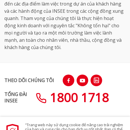
đến các địa điểm làm việc trong dự án của khách hàng
và các hành động của INSEE trong các cộng đồng xung
quanh. Tham vọng của chúng tôi là thực hiện hoạt
động kinh doanh với nguyên tắc "Không tổn hại" cho
mọi người và tạo ra một môi trường làm việc lành
mạnh, an toàn cho nhân viên, nhà thầu, cộng đồng và
khách hàng của chúng tôi.
THEO DÕI CHÚNG TÔI
1800 1718
TỔNG ĐÀI
INSEE
"Trang web này sử dụng cookie để nâng cao trải nghiệm
SƠ ĐỒ TRANG WEB
của bạn và cung cấp cho bạn dịch vụ tốt nhất. Bạn có thể