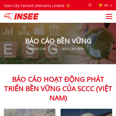
VIETNAM
VN
Siam City Cement (Vietnam) Limited
BÁO CÁO BỀN VỮNG
TRANG CHỦ
ESG
BÁO CÁO BỀN VỮNG
BÁO CÁO HOẠT ĐỘNG PHÁT
TRIỂN BỀN VỮNG CỦA SCCC (VIỆT
NAM)