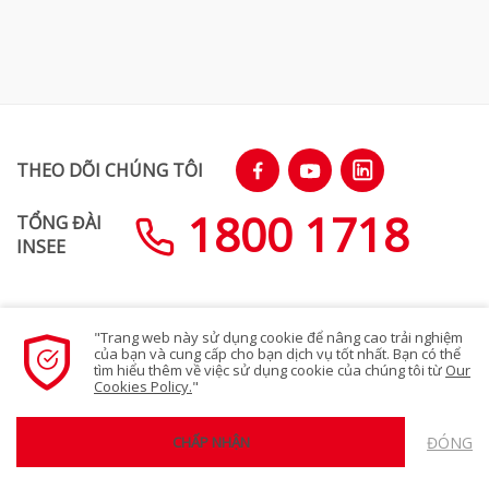
THEO DÕI CHÚNG TÔI
1800 1718
TỔNG ĐÀI
INSEE
"Trang web này sử dụng cookie để nâng cao trải nghiệm
SƠ ĐỒ TRANG WEB
của bạn và cung cấp cho bạn dịch vụ tốt nhất. Bạn có thể
tìm hiểu thêm về việc sử dụng cookie của chúng tôi từ
Our
Cookies Policy.
"
Chính sách bảo mật quyền riêng tư
ĐÓNG
CHẤP NHẬN
© 2023 Siam City Cement (Vietnam) Limited. All rights reserved.