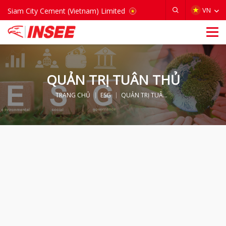
VIETNAM
VN
Siam City Cement (Vietnam) Limited
QUẢN TRỊ TUÂN THỦ
TRANG CHỦ
ESG
QUẢN TRỊ TUÂN THỦ