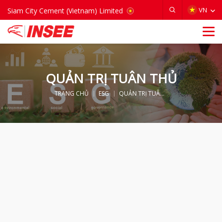
VIETNAM
VN
Siam City Cement (Vietnam) Limited
QUẢN TRỊ TUÂN THỦ
TRANG CHỦ
ESG
QUẢN TRỊ TUÂN THỦ