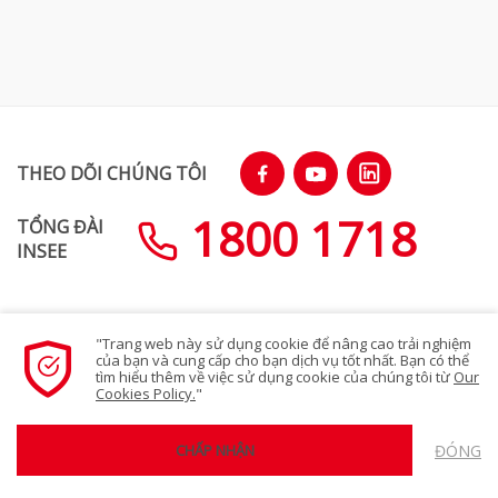
THEO DÕI CHÚNG TÔI
1800 1718
TỔNG ĐÀI
INSEE
"Trang web này sử dụng cookie để nâng cao trải nghiệm
SƠ ĐỒ TRANG WEB
của bạn và cung cấp cho bạn dịch vụ tốt nhất. Bạn có thể
tìm hiểu thêm về việc sử dụng cookie của chúng tôi từ
Our
Cookies Policy.
"
Chính sách bảo mật quyền riêng tư
ĐÓNG
CHẤP NHẬN
© 2023 Siam City Cement (Vietnam) Limited. All rights reserved.