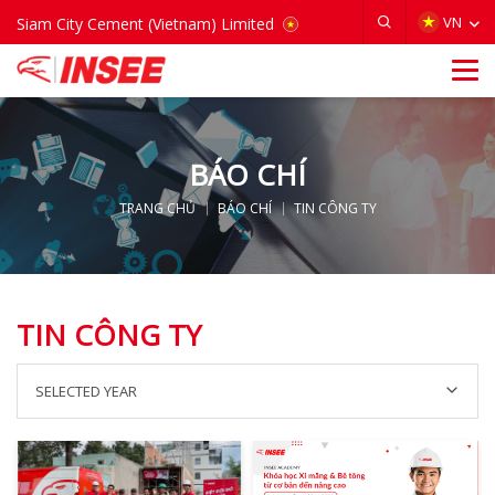
VIETNAM
VN
Siam City Cement (Vietnam) Limited
BÁO CHÍ
TRANG CHỦ
BÁO CHÍ
TIN CÔNG TY
TIN CÔNG TY
SELECTED YEAR