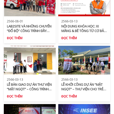
2566-08-01
2566-03-13
LAB2SITE VÀ NHỮNG CHUYẾN
NỘI DUNG KHÓA HỌC: XI
“ĐỔ BỘ” CÔNG TRÌNH ĐẦY
MĂNG & BÊ TÔNG TỪ CƠ BẢN
BẤT NGỜ
ĐẾN NÂNG CAO
ĐỌC THÊM
ĐỌC THÊM
2566-03-13
2566-03-13
LỄ BÀN GIAO DỰ ÁN THƯ VIỆN
LỄ KHỞI CÔNG DỰ ÁN “MẬT
“MẬT NGỌT” – CÔNG TRÌNH
NGỌT” – THƯ VIỆN CHO TRẺ
ĐẠT CHỨNG CHỈ CÔNG TRÌNH
EM VÙNG NÚI
ĐỌC THÊM
ĐỌC THÊM
XANH ĐẦU TIÊN TẠI NINH
THUẬN