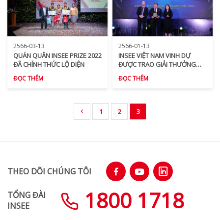
2566-03-13
2566-01-13
QUÁN QUÂN INSEE PRIZE 2022
INSEE VIỆT NAM VINH DỰ
ĐÃ CHÍNH THỨC LỘ DIỆN
ĐƯỢC TRAO GIẢI THƯỞNG
CÔNG TY XÂY DỰNG VÀ CUNG
ĐỌC THÊM
ĐỌC THÊM
CẤP VẬT LIỆU XÂY DỰNG TIÊU
BIỂU 2022
1
2
3
THEO DÕI CHÚNG TÔI
1800 1718
TỔNG ĐÀI
INSEE