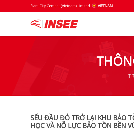
Siam City Cement (Vietnam) Limited
VIETNAM
THÔNG
T
SẾU ĐẦU ĐỎ TRỞ LẠI KHU BẢO T
HỌC VÀ NỖ LỰC BẢO TỒN BỀN V