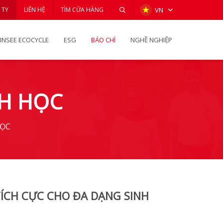
 TY
LIÊN HỆ
TÌM CỬA HÀNG
VN
INSEE ECOCYCLE
ESG
BÁO CHÍ
NGHỀ NGHIỆP
NH HỌC
HỌC
TÍCH CỰC CHO ĐA DẠNG SINH