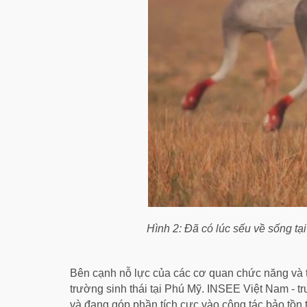
Hình 2: Đã có lúc sếu về sống 
Bên cạnh nỗ lực của các cơ quan chức năng và tổ
trường sinh thái tại Phú Mỹ. INSEE Việt Nam - t
và đang góp phần tích cực vào công tác bảo tồn t