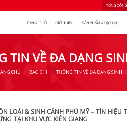
TỔNG CÔNG
TRANG CHỦ
GIỚI THIỆU
SẢN PHẨM & DỊCH VỤ
 TIN VỀ ĐA DẠNG SI
RANG CHỦ
BÁO CHÍ
THÔNG TIN VỀ ĐA DẠNG SINH 
ỒN LOÀI & SINH CẢNH PHÚ MỸ – TÍN HIỆU 
ỮNG TẠI KHU VỰC KIÊN GIANG