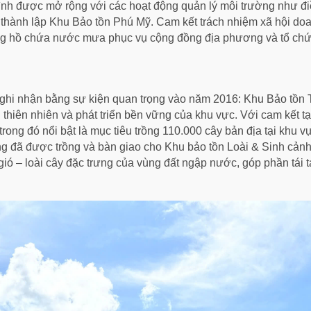
ình được mở rộng với các hoạt động quản lý môi trường như điề
rợ thành lập Khu Bảo tồn Phú Mỹ. Cam kết trách nhiệm xã hội 
dựng hồ chứa nước mưa phục vụ cộng đồng địa phương và tổ ch
 ghi nhận bằng sự kiện quan trọng vào năm 2016: Khu Bảo tồn 
 thiên nhiên và phát triển bền vững của khu vực. Với cam kết t
trong đó nổi bật là mục tiêu trồng 110.000 cây bản địa tại khu
 đã được trồng và bàn giao cho Khu bảo tồn Loài & Sinh cảnh
gió – loài cây đặc trưng của vùng đất ngập nước, góp phần tái tạ