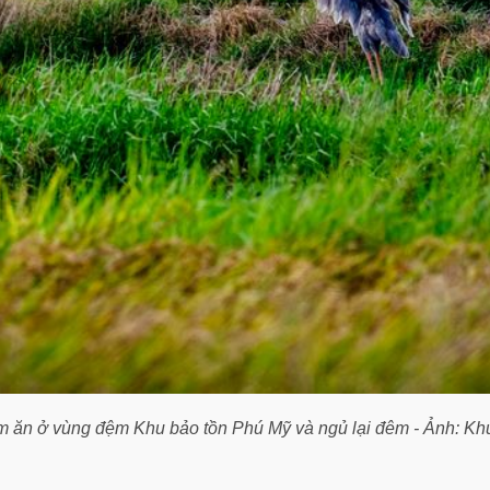
ếm ăn ở vùng đệm Khu bảo tồn Phú Mỹ và ngủ lại đêm - Ảnh: Kh