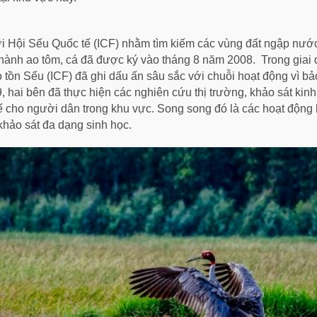
ới Hội Sếu Quốc tế (ICF) nhằm tìm kiếm các vùng đất ngập nước
thành ao tôm, cá đã được ký vào tháng 8 năm 2008. Trong giai
ồn Sếu (ICF) đã ghi dấu ấn sâu sắc với chuỗi hoạt động vì bảo
ai bên đã thực hiện các nghiên cứu thị trường, khảo sát kinh t
ế cho người dân trong khu vực. Song song đó là các hoạt động 
khảo sát đa dạng sinh học.