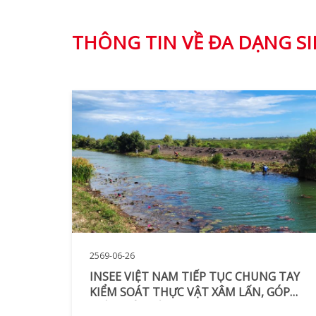
THÔNG TIN VỀ ĐA DẠNG S
2569-06-26
INSEE VIỆT NAM TIẾP TỤC CHUNG TAY
KIỂM SOÁT THỰC VẬT XÂM LẤN, GÓP
PHẦN BẢO TỒN ĐA DẠNG SINH HỌC