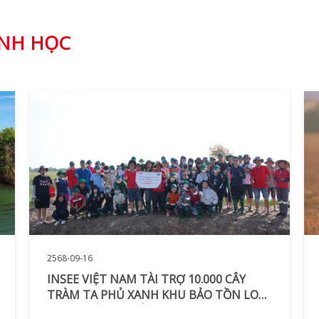
INH HỌC
2568-09-16
INSEE VIỆT NAM TÀI TRỢ 10.000 CÂY
TRÀM TA PHỦ XANH KHU BẢO TỒN LOÀI
– SINH CẢNH PHÚ MỸ