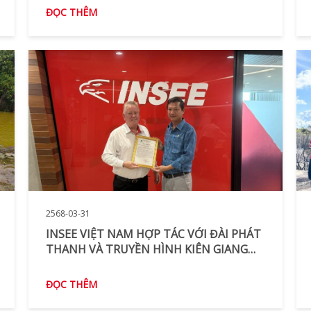
ĐỌC THÊM
2568-03-31
INSEE VIỆT NAM HỢP TÁC VỚI ĐÀI PHÁT
THANH VÀ TRUYỀN HÌNH KIÊN GIANG
TRONG VIỆC QUẢNG BÁ ĐA DẠNG SINH
HỌC
ĐỌC THÊM