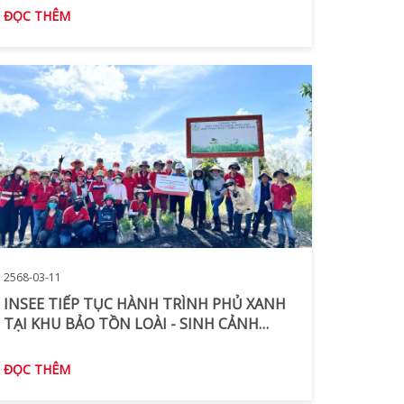
NỖ LỰC BẢO TỒN BỀN VỮNG TẠI KHU
ĐỌC THÊM
VỰC KIÊN GIANG
2568-03-11
INSEE TIẾP TỤC HÀNH TRÌNH PHỦ XANH
TẠI KHU BẢO TỒN LOÀI - SINH CẢNH
PHÚ MỸ, HUYỆN GIANG THÀNH, TỈNH
KIÊN GIANG
ĐỌC THÊM