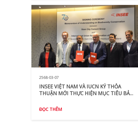
2568-03-07
INSEE VIỆT NAM VÀ IUCN KÝ THỎA
THUẬN MỚI THỰC HIỆN MỤC TIÊU BẢO
TỒN ĐA DẠNG SINH HỌC ĐẾN NĂM 2030
ĐỌC THÊM