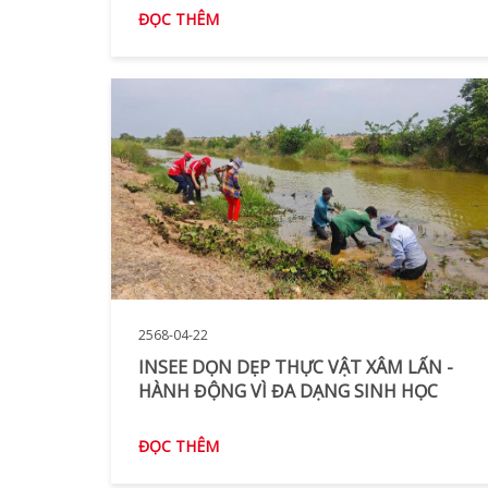
ĐỌC THÊM
2568-04-22
INSEE DỌN DẸP THỰC VẬT XÂM LẤN -
HÀNH ĐỘNG VÌ ĐA DẠNG SINH HỌC
ĐỌC THÊM