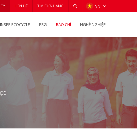
 TY
LIÊN HỆ
TÌM CỬA HÀNG
VN
INSEE ECOCYCLE
ESG
BÁO CHÍ
NGHỀ NGHIỆP
HỌC