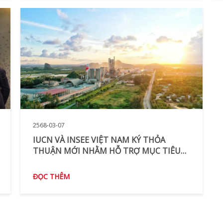
2568-03-07
IUCN VÀ INSEE VIỆT NAM KÝ THỎA
THUẬN MỚI NHẰM HỖ TRỢ MỤC TIÊU
TÁC ĐỘNG TÍCH CỰC ĐA DẠNG SINH
HỌC VÀO NĂM 2030
ĐỌC THÊM