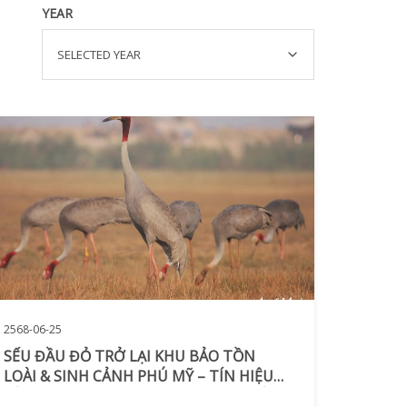
YEAR
SELECTED YEAR
2568-06-25
SẾU ĐẦU ĐỎ TRỞ LẠI KHU BẢO TỒN
LOÀI & SINH CẢNH PHÚ MỸ – TÍN HIỆU
TÍCH CỰC CHO ĐA DẠNG SINH HỌC VÀ