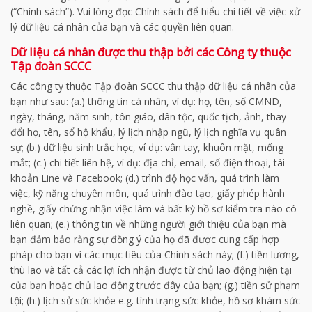
(“Chính sách”). Vui lòng đọc Chính sách để hiểu chi tiết về việc xử
lý dữ liệu cá nhân của bạn và các quyền liên quan.
Dữ liệu cá nhân được thu thập bởi các Công ty thuộc
Tập đoàn SCCC
Các công ty thuộc Tập đoàn SCCC thu thập dữ liệu cá nhân của
bạn như sau: (a.) thông tin cá nhân, ví dụ: họ, tên, số CMND,
ngày, tháng, năm sinh, tôn giáo, dân tộc, quốc tịch, ảnh, thay
đổi họ, tên, sổ hộ khẩu, lý lịch nhập ngũ, lý lịch nghĩa vụ quân
sự; (b.) dữ liệu sinh trắc học, ví dụ: vân tay, khuôn mặt, mống
mắt; (c.) chi tiết liên hệ, ví dụ: địa chỉ, email, số điện thoại, tài
khoản Line và Facebook; (d.) trình độ học vấn, quá trình làm
việc, kỹ năng chuyên môn, quá trình đào tạo, giấy phép hành
nghề, giấy chứng nhận việc làm và bất kỳ hồ sơ kiểm tra nào có
liên quan; (e.) thông tin về những người giới thiệu của bạn mà
bạn đảm bảo rằng sự đồng ý của họ đã được cung cấp hợp
pháp cho bạn vì các mục tiêu của Chính sách này; (f.) tiền lương,
thù lao và tất cả các lợi ích nhận được từ chủ lao động hiện tại
của bạn hoặc chủ lao động trước đây của bạn; (g.) tiền sử phạm
tội; (h.) lịch sử sức khỏe e.g. tình trạng sức khỏe, hồ sơ khám sức