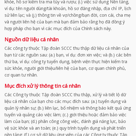
khỏe, hồ sơ kiểm tra ma túy và rượu; (i.) việc sử dụng Nền tảng,
ví dụ: tên người dùng/tài khoản, hồ sơ đăng nhập, địa chỉ IP, lịch
sử liên lạc; và (j.) thông tin về vợ/chồng/bạn đời, con cái, cha mẹ
và người liên hệ của bạn mà bạn đảm bảo rằng họ đã đồng ý
hợp pháp cho bạn vì các mục đích của Chính sách này.
Nguồn dữ liệu cá nhân
Các công ty thuộc Tập đoàn SCCC thu thập dữ liệu cá nhân của
bạn từ các nguồn sau: (a.) bạn, ví dụ: đơn xin việc; và (b.) các bên
thứ ba, ví dụ: công ty tuyển dụng, bệnh viện thực hiện kiểm tra
sức khỏe, người giới thiệu/liên hệ của bạn, cơ quan chính phủ,
cơ quan tư nhân.
Mục đích xử lý thông tin cá nhân
Các Công ty thuộc Tập đoàn SCCC thu thập, xử lý và tiết lộ dữ
liệu cá nhân của bạn cho các mục đích sau: (a.) tuyển dụng và
quản lý nhân sự; (b.) liên lạc, bổ nhiệm và thông báo kết quả ứng
tuyển và quảng cáo việc làm; (c.) giới thiệu hoặc đảm bảo việc
làm của bạn; (d.) phân công công việc, đánh giá năng lực, bảo
vệ sức khỏe và an toàn; (e.) quy trình tuyển dụng và phát triển
nền tảng; (f.) cơ sở dữ liệu ứng viên của các Công ty thuộc Tập