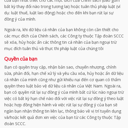
của bạn nhất thiết cho các mục đích của Chính sách (bao gồm
bất kỳ thay đổi nào trong tương lai) hoặc tuân thủ pháp luật (ví
dụ: luật thuế, luật lao động) hoặc cho đến khi bạn rút lại sự
đồng ý của mình.
Ngoài ra, khi dữ liệu cá nhân của bạn không còn cần thiết cho
các mục đích của Chính sách, các Công ty thuộc Tập đoàn SCCC
sẽ xóa, hủy hoặc ẩn các thông tin cá nhân của bạn ngoại trừ
mục đích tuân thủ và thực thi pháp luật của chúng tôi
Quyền của bạn
Bạn có quyền truy cập, nhận bản sao, chuyển nhượng, chỉnh
sửa, phản đối, hạn chế xử lý và yêu cầu xóa, hủy hoặc ẩn dữ liệu
cá nhân của mình cũng như gửi khiếu nại đến cơ quan có thẩm
quyền theo luật bảo vệ dữ liệu cá nhân của Việt Nam. Ngoài ra,
bạn có quyền rút lại sự đồng ý của mình bất cứ lúc nào ngoại trừ
việc có bất kỳ hạn chế nào đối với việc rút lại sự đồng ý theo luật
hoặc hợp đồng hiện hành và việc rút lại sự đồng ý của bạn sẽ
ngăn bạn nhận thông tin liên lạc, thông báo về vị trí tuyển dụng
và/hoặc kết quả đơn xin việc của bạn từ các Công ty thuộc Tập
đoàn SCCC.