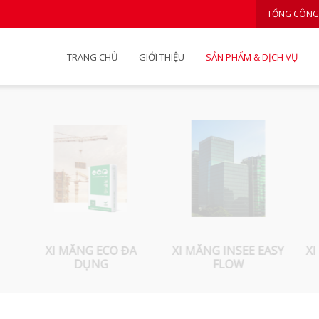
TỔNG CÔNG
TRANG CHỦ
GIỚI THIỆU
SẢN PHẨM & DỊCH VỤ
XI MĂNG ECO ĐA
XI MĂNG INSEE EASY
XI
DỤNG
FLOW