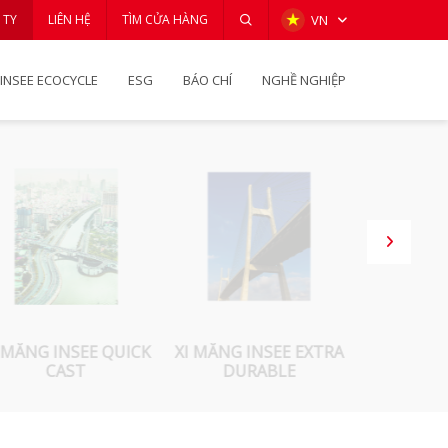
 TY
LIÊN HỆ
TÌM CỬA HÀNG
VN
INSEE ECOCYCLE
ESG
BÁO CHÍ
NGHỀ NGHIỆP
 MĂNG INSEE QUICK
XI MĂNG INSEE EXTRA
XI MĂ
CAST
DURABLE
STAB