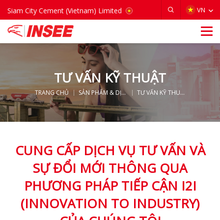
VIETNAM
VN
Siam City Cement (Vietnam) Limited
TƯ VẤN KỸ THUẬT
TRANG CHỦ
SẢN PHẨM & DỊCH VỤ
TƯ VẤN KỸ THUẬT
CUNG CẤP DỊCH VỤ TƯ VẤN VÀ
SỰ ĐỔI MỚI THÔNG QUA
PHƯƠNG PHÁP TIẾP CẬN I2I
(INNOVATION TO INDUSTRY)