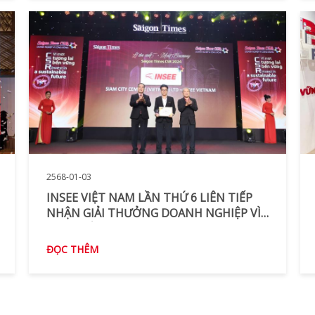
2568-01-03
INSEE VIỆT NAM LẦN THỨ 6 LIÊN TIẾP
NHẬN GIẢI THƯỞNG DOANH NGHIỆP VÌ
CỘNG ĐỒNG
ĐỌC THÊM