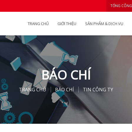
TỔNG CÔNG
TRANG CHỦ
GIỚI THIỆU
SẢN PHẨM & DỊCH VỤ
BÁO CHÍ
TRANG CHỦ
BÁO CHÍ
TIN CÔNG TY