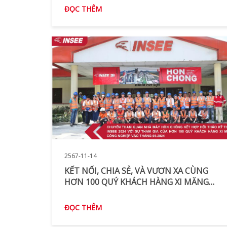
ĐỌC THÊM
2567-11-14
KẾT NỐI, CHIA SẺ, VÀ VƯƠN XA CÙNG
HƠN 100 QUÝ KHÁCH HÀNG XI MĂNG
CÔNG NGHIỆP TẠI CHUYẾN THAM QUAN
NHÀ MÁY HÒN CHÔNG KẾT HỢP HỘI
ĐỌC THÊM
THẢO KỸ THUẬT INSEE 2024