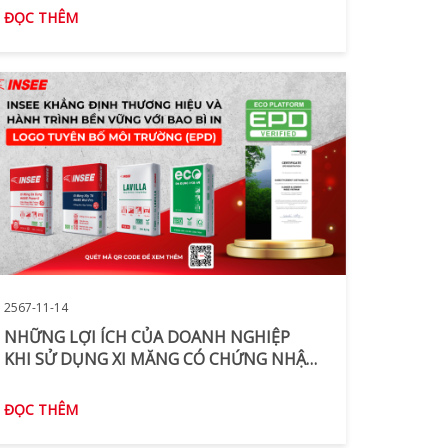
HÃNG
ĐỌC THÊM
2567-11-14
NHỮNG LỢI ÍCH CỦA DOANH NGHIỆP
KHI SỬ DỤNG XI MĂNG CÓ CHỨNG NHẬN
EPD
ĐỌC THÊM