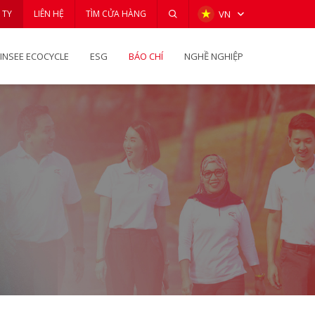
 TY
LIÊN HỆ
TÌM CỬA HÀNG
VN
INSEE ECOCYCLE
ESG
BÁO CHÍ
NGHỀ NGHIỆP