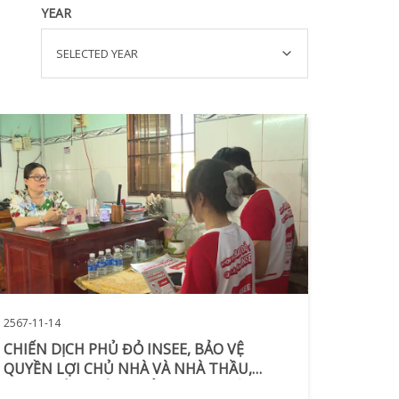
YEAR
SELECTED YEAR
2567-11-14
CHIẾN DỊCH PHỦ ĐỎ INSEE, BẢO VỆ
QUYỀN LỢI CHỦ NHÀ VÀ NHÀ THẦU,
CHỌN ĐÚNG SẢN PHẨM INSEE CHÍNH