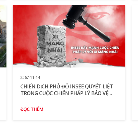
2567-11-14
CHIẾN DỊCH PHỦ ĐỎ INSEE QUYẾT LIỆT
TRONG CUỘC CHIẾN PHÁP LÝ BẢO VỆ
THƯƠNG HIỆU
ĐỌC THÊM