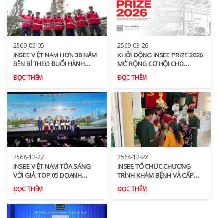
2569-05-05
2569-03-26
INSEE VIỆT NAM HƠN 30 NĂM
KHỞI ĐỘNG INSEE PRIZE 2026
BỀN BỈ THEO ĐUỔI HÀNH
MỞ RỘNG CƠ HỘI CHO
TRÌNH PHÁT TRIỂN CÓ TRÁCH
NHỮNG Ý TƯỞNG CÔNG
ĐỌC THÊM
ĐỌC THÊM
NHIỆM
TRÌNH VÌ CỘNG ĐỒNG
2568-12-22
2568-12-22
INSEE VIỆT NAM TỎA SÁNG
INSEE TỔ CHỨC CHƯƠNG
VỚI GIẢI TOP 05 DOANH
TRÌNH KHÁM BỆNH VÀ CẤP
NGHIỆP TIÊN PHONG VỀ KINH
PHÁT THUỐC MIỄN PHÍ TẠI XÃ
ĐỌC THÊM
ĐỌC THÊM
TẾ TUẦN HOÀN & GIẢM PHÁT
KIÊN LƯƠNG NĂM 2025
THẢI 2025 (TOP 100 CSI
AWARD)