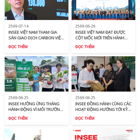
2569-07-14
2569-06-26
INSEE VIỆT NAM THAM GIA
INSEE VIỆT NAM ĐẠT ĐƯỢC
SÀN GIAO DỊCH CARBON VIỆT
CỘT MỐC MỚI TRÊN HÀNH
NAM, KHẲNG ĐỊNH CAM KẾT
TRÌNH ĐẦU TƯ TẠI TỈNH AN
ĐỌC THÊM
ĐỌC THÊM
TIÊN PHONG TRONG HÀNH
GIANG
TRÌNH GIẢM PHÁT THẢI
2569-06-25
2569-06-25
INSEE HƯỞNG ỨNG THÁNG
INSEE ĐỒNG HÀNH CÙNG CÁC
HÀNH ĐỘNG VÌ MÔI TRƯỜNG
HOẠT ĐỘNG HƯỚNG TỚI KỶ
NĂM 2026
NIỆM 50 NĂM QUAN HỆ HỮU
ĐỌC THÊM
ĐỌC THÊM
NGHỊ VIỆT NAM - THÁI LAN