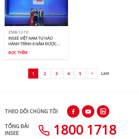
2568-12-10
INSEE VIỆT NAM TỰ HÀO
HÀNH TRÌNH 6 NĂM ĐƯỢC
VINH DANH “TOP 100 NƠI LÀM
ĐỌC THÊM
VIỆC TỐT NHẤT VIỆT NAM”
Last
1
2
3
4
5
THEO DÕI CHÚNG TÔI
1800 1718
TỔNG ĐÀI
INSEE