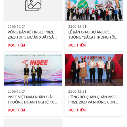
2566-12-21
2566-12-21
VÒNG BÁN KẾT INSEE PRIZE
LỄ BÀN GIAO DỰ ÁN BỨC
2023 TOP 5 DỰ ÁN XUẤT SẮC
TƯỜNG “ĐÀ LẠT TRONG TÔI”
NHẤT CHÍNH THỨC LỘ DIỆN
HÂN HOAN CHÀO MỪNG 130
ĐỌC THÊM
ĐỌC THÊM
NĂM ĐÀ LẠT HÌNH THÀNH VÀ
PHÁT TRIỂN
2566-12-21
2566-12-21
INSEE VIỆT NAM NHẬN GIẢI
CÔNG BỐ QUÁN QUÂN INSEE
THƯỞNG DOANH NGHIỆP XÂY
PRIZE 2023 VÀ NHỮNG CON
DỰNG VÀ CUNG CẤP VẬT LIỆU
SỐ ẤN TƯỢNG CỦA INSEE
ĐỌC THÊM
ĐỌC THÊM
XÂY DỰNG TIÊU BIỂU 2023
PRIZE QUA 15 NĂM