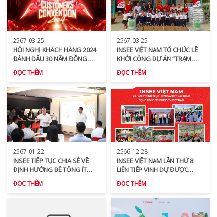
2567-03-25
2567-03-25
HỘI NGHỊ KHÁCH HÀNG 2024
INSEE VIỆT NAM TỔ CHỨC LỄ
ĐÁNH DẤU 30 NĂM ĐỒNG
KHỞI CÔNG DỰ ÁN “TRẠM
HÀNH CÙNG KHÁCH HÀNG
ĐỌC MĂNG NON” TẠI XÃ BÌNH
ĐỌC THÊM
ĐỌC THÊM
DẪN ĐẦU THỊ TRƯỜNG, 30
TRỊ, HUYỆN KIÊN LƯƠNG
NĂM HÀNH TRÌNH VỮNG XÂY
CUỘC SỐNG
2567-01-22
2566-12-28
INSEE TIẾP TỤC CHIA SẺ VỀ
INSEE VIỆT NAM LẦN THỨ 8
ĐỊNH HƯỚNG BÊ TÔNG ÍT
LIÊN TIẾP VINH DỰ ĐƯỢC
PHÁT THẢI VỚI MỤC TIÊU
TRAO GIẢI THƯỞNG TOP 100
ĐỌC THÊM
ĐỌC THÊM
HÀNH ĐỘNG VÌ TƯƠNG LAI
DOANH NGHIỆP PHÁT TRIỂN
XANH CỦA NGÀNH BÊ TÔNG
BỀN VỮNG
VIỆT NAM