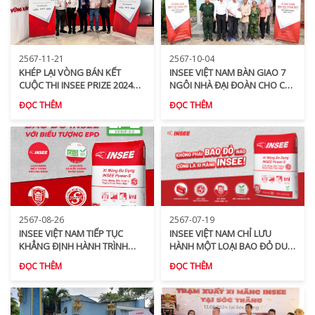
2567-11-21
2567-10-04
KHÉP LẠI VÒNG BÁN KẾT
INSEE VIỆT NAM BÀN GIAO 7
CUỘC THI INSEE PRIZE 2024
NGÔI NHÀ ĐẠI ĐOÀN CHO CÁC
CUỘC TRANH TÀI CỦA NHỮNG
HỘ DÂN KHÓ KHĂN TẠI HUYỆN
ĐỌC THÊM
ĐỌC THÊM
Ý TƯỞNG XÂY DỰNG BỀN
KIÊN LƯƠNG TRONG NĂM
VỮNG
2024
2567-08-26
2567-07-19
INSEE VIỆT NAM TIẾP TỤC
INSEE VIỆT NAM CHỈ LƯU
KHẲNG ĐỊNH HÀNH TRÌNH
HÀNH MỘT LOẠI BAO ĐỎ DUY
PHÁT TRIỂN BỀN VỮNG VÀ
NHẤT CHO SẢN PHẨM XI
ĐỌC THÊM
ĐỌC THÊM
TĂNG CƯỜNG NHẬN DIỆN
MĂNG ĐA DỤNG INSEE
THƯƠNG HIỆU BẰNG LOGO
POWER-S
TUYÊN BỐ SẢN PHẨM MÔI
TRƯỜNG (EPD) TRÊN BAO BÌ