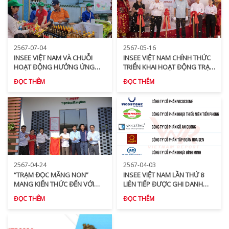
2567-07-04
2567-05-16
INSEE VIỆT NAM VÀ CHUỖI
INSEE VIỆT NAM CHÍNH THỨC
HOẠT ĐỘNG HƯỞNG ỨNG
TRIỂN KHAI HOẠT ĐỘNG TRẠM
NGÀY MÔI TRƯỜNG THẾ GIỚI
XUẤT XI MĂNG MỚI TẠI SÓC
ĐỌC THÊM
ĐỌC THÊM
TRĂNG
2567-04-24
2567-04-03
“TRẠM ĐỌC MĂNG NON”
INSEE VIỆT NAM LẦN THỨ 8
MANG KIẾN THỨC ĐẾN VỚI
LIÊN TIẾP ĐƯỢC GHI DANH
TRẺ EM TẠI HUYỆN KIÊN
TRONG TOP 10 CÔNG TY VẬT
ĐỌC THÊM
ĐỌC THÊM
LƯƠNG, TỈNH KIÊN GIANG
LIỆU XÂY DỰNG