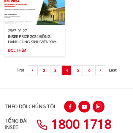
2567-03-27
INSEE PRIZE 2024 ĐỒNG
HÀNH CÙNG SINH VIÊN XÂY
DỰNG ƯỚC MƠ BỀN VỮNG
ĐỌC THÊM
CHO CỘNG ĐỒNG
First
Last
2
3
4
5
6
THEO DÕI CHÚNG TÔI
1800 1718
TỔNG ĐÀI
INSEE